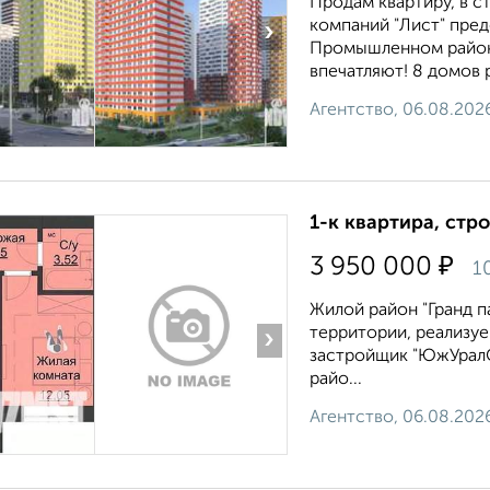
Продам квартиру, в с
компаний "Лист" пред
›
Промышленном районе
впечатляют! 8 домов 
Агентство, 06.08.202
1-к квартира, стр
₽
3 950 000
1
Жилой район "Гранд п
территории, реализу
›
застройщик "ЮжУралС
райо...
Агентство, 06.08.202