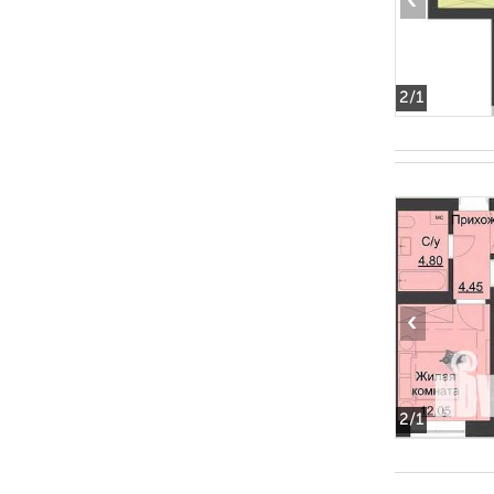
‹
2
/1
‹
2
/1