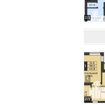
2
/1
‹
2
/1