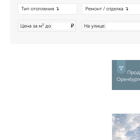
×
₽
Цена за м² до
На улице:
Прода
Оренбург