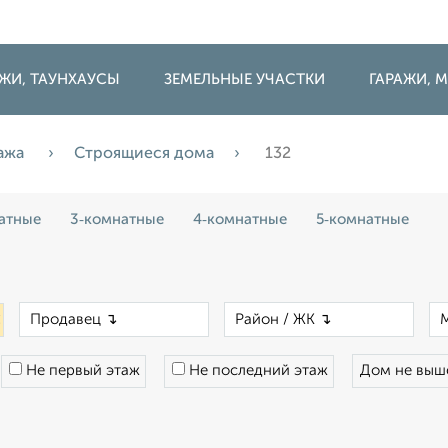
ДЖИ, ТАУНХАУСЫ
ЗЕМЕЛЬНЫЕ УЧАСТКИ
ГАРАЖИ,
ажа
Строящиеся дома
132
атные
3‑комнатные
4‑комнатные
5‑комнатные
×
×
×
Не первый этаж
Не последний этаж
Дом не вы