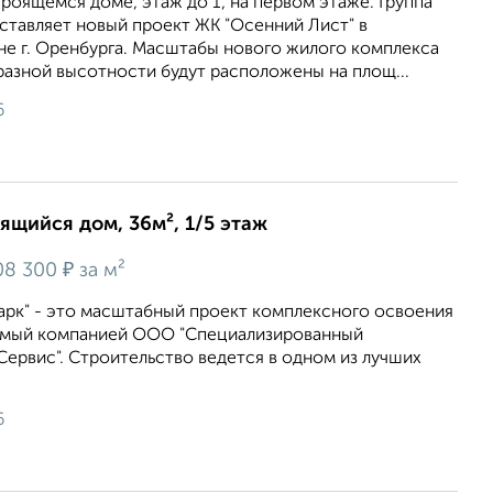
троящемся доме, этаж до 1, на первом этаже. Группа
ставляет новый проект ЖК "Осенний Лист" в
 г. Оренбурга. Масштабы нового жилого комплекса
разной высотности будут расположены на площ...
6
оящийся дом, 36м², 1/5 этаж
₽
08 300
за м²
арк" - это масштабный проект комплексного освоения
емый компанией ООО "Специализированный
ервис". Строительство ведется в одном из лучших
6