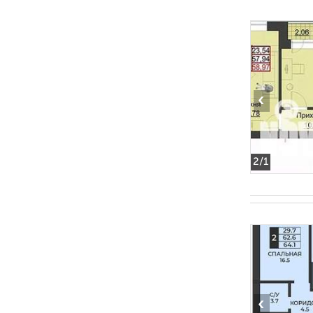
‹
2
/1
‹