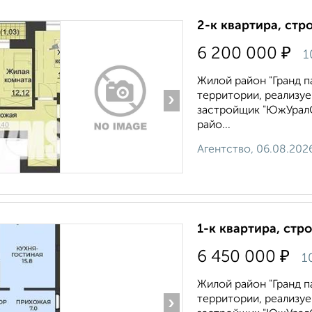
2-к квартира, стр
₽
6 200 000
1
Жилой район "Гранд п
территории, реализу
›
застройщик "ЮжУралС
райо...
Агентство, 06.08.202
1-к квартира, стр
₽
6 450 000
1
Жилой район "Гранд п
территории, реализу
›