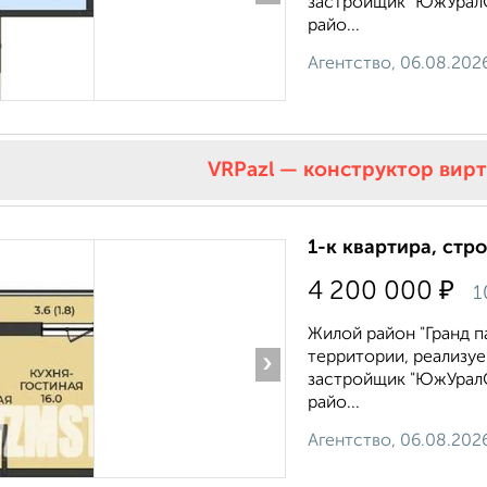
застройщик "ЮжУралС
райо...
Агентство, 06.08.202
VRPazl — конструктор вир
1-к квартира, стр
₽
4 200 000
1
Жилой район "Гранд п
территории, реализу
›
застройщик "ЮжУралС
райо...
Агентство, 06.08.202