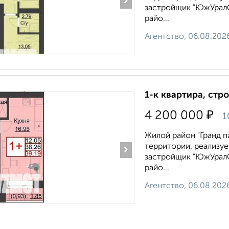
›
застройщик "ЮжУралС
райо...
Агентство, 06.08.202
1-к квартира, стр
₽
4 200 000
1
Жилой район "Гранд п
территории, реализу
›
застройщик "ЮжУралС
райо...
Агентство, 06.08.202