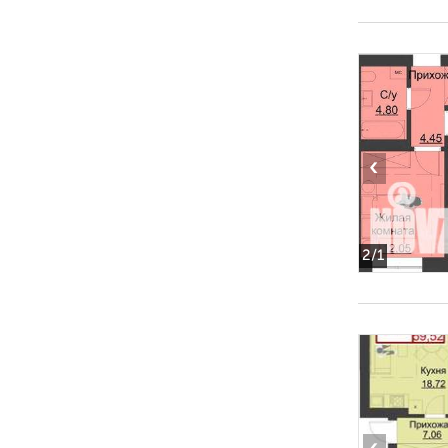
‹
2
/1