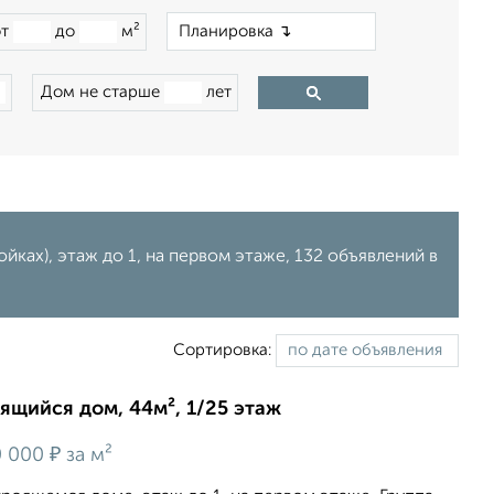
×
от
до
м²
Дом не старше
лет
ках), этаж до 1, на первом этаже, 132 объявлений в
Сортировка:
оящийся дом, 44м², 1/25 этаж
₽
 000
за м²