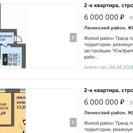
2-к квартира, стр
₽
6 000 000
9
Ленинский район, ЖК
›
Жилой район "Гранд п
территории, реализу
застройщик "ЮжУралС
райо...
Агентство, 06.08.202
2-к квартира, стр
₽
6 000 000
9
Ленинский район, ЖК
›
Жилой район "Гранд п
территории, реализу