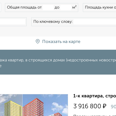
×
Общая площадь от
до
м²
Площадь кухни 
По ключевому слову:
Показать на карте
жа квартир, в строящихся домах (недостроенных новострой
е
1-к квартира, стр
₽
3 916 800
90