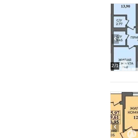
‹
2
/1
‹