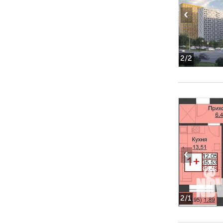
‹
2
/2
‹
2
/1