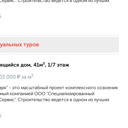
ервис". Строительство ведется в одном из лучших
6
туальных туров
оящийся дом, 41м², 1/7 этаж
₽
03 000
за м²
арк" - это масштабный проект комплексного освоения
емый компанией ООО "Специализированный
ервис". Строительство ведется в одном из лучших
6