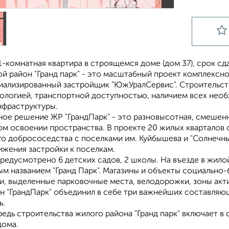
-комнатная квартира в строящемся доме (дом 37), срок сдачи
ой район "Гранд парк" - это масштабный проект комплексн
ализированный застройщик "ЮжУралСервис". Строительств
ологией, транспортной доступностью, наличием всех нео
нфраструктуры.
ное решение ЖР "ГрандПарк" - это разновысотная, смешенн
ом освоении пространства. В проекте 20 жилых кварталов 
о добрососедства с поселками им. Куйбышева и "Солнечны
ижения застройки к поселкам.
едусмотрено 6 детских садов, 2 школы. На въезде в жилой
м названием "Гранд Парк". Магазины и объекты социально
и, выделенные парковочные места, велодорожки, зоны акт
н "ГрандПарк" объединил в себе три важнейших составляю
ь.
едь строительства жилого района "Гранд парк" включает в 
дома.