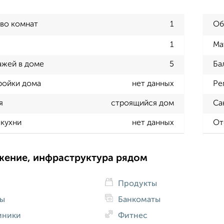
во комнат
1
Об
1
Ма
ажей в доме
5
Ба
ройки дома
нет данных
Ре
я
строящийся дом
Са
кухни
нет данных
От
жение, инфраструктура рядом
Продукты
ды
Банкоматы
иники
Фитнес