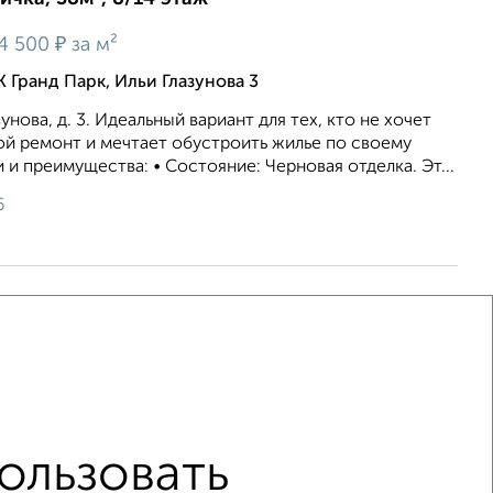
₽
4 500
за м²
 Гранд Парк, Ильи Глазунова 3
унова, д. 3. Идеальный вариант для тех, кто не хочет
ой ремонт и мечтает обустроить жилье по своему
 и преимущества: • Состояние: Черновая отделка. Эт...
6
ичка, 35м², 5/9 этаж
₽
 600
за м²
. 23-й, проезд Газовиков 14
 этаж. Квартира под ремонт. Окна-деревянные . На
кно. Комнаты просторные .СУС.. .Есть кладовка Дом
ользовать
вдали от дороги. Удобная транспорт...