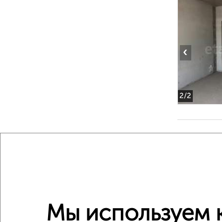
‹
2
/2
‹
Мы используем 