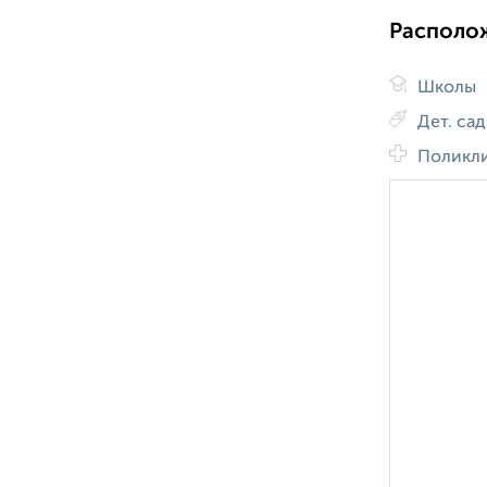
Располо
Школы
Дет. са
Поликл