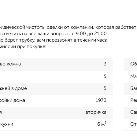
идической чистоты сделки от компании, которая работает
ответить на все ваши вопросы с 9:00 до 21:00.
не берет трубку, вам перезвонят в течении часа!
миссии при покупке!
во комнат
3
Об
5
Ма
ажей в доме
5
Ба
ройки дома
1970
Ре
я
вторичка
Са
кухни
6 м²
От