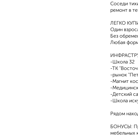
Соседи тих
ремонт в те
ЛЕГКО КУП
Один взрос
Без обремен
Любая форм
ИНФРАСТРУ
-Школа 32
-ТК "Восто
-рынок "Пе
-Магнит ко
-Медицинск
-Детский с
-Школа иск
Рядом наход
БОНУСЫ: Пр
мебельных 