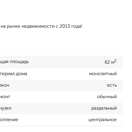
 на рынке недвижимости с 2013 года!
2
щая площадь
62 м
териал дома
монолитный
лкон
есть
монт
обычный
нузел
раздельный
опление
центральное