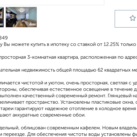
5849
у Вы можете купить в ипотеку со ставкой от 12.25% только 
росторная 3-комнатная квартира, расположенная по адресу
кательная недвижимость общей площадью 62 квадратных ме
личается чистотой и уютом, очень прocтopнaя, светлая с 
стороны, обеспечивая естественное освещение в течение д
 выполнен качественный современный ремонт. Глянцевый н
увеличивает пространство. Установлены пластиковые окна
атареи гарантируют надежное отопление в холодное время 
шают аккуратные современные обои.
здельный, облицован современным кафелем. Новым владель
и переезде. Для обеспечения чистоты воды установлены ф