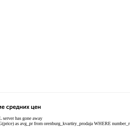
е средних цен
 server has gone away
rice) as avg_pr from orenburg_kvartiry_prodaja WHERE number_