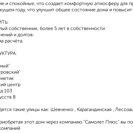
ие и спокойные, что создает комфортную атмосферу для п
кущем году, что улучшит общее состояние дома и повысит 
ИТЬ:
лый собственник, более 5 лет в собственности
ений и долгов.
а расчёта.
КТУРА:
чный"
тровский"
сметик
ий центр
ад 103
усств 8
ятся такие улицы как: Шевченко , Карагандинская , Лесозащ
иобретая этот дом через компанию "Самолет Плюс" вы по
компаний