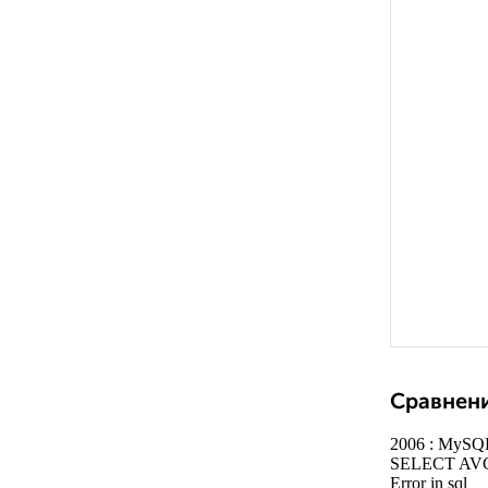
Сравнени
2006 : MySQL
SELECT AVG(p
Error in sql