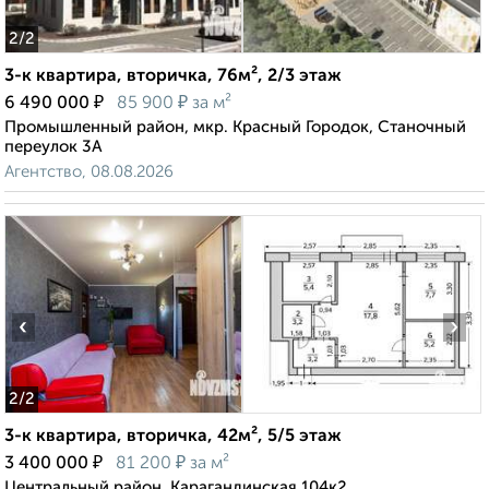
2
/2
3-к квартира, вторичка, 76м², 2/3 этаж
₽
₽
6 490 000
85 900
за м²
Промышленный район, мкр. Красный Городок, Станочный
переулок 3А
Агентство, 08.08.2026
‹
›
2
/2
3-к квартира, вторичка, 42м², 5/5 этаж
₽
₽
3 400 000
81 200
за м²
Центральный район, Карагандинская 104к2