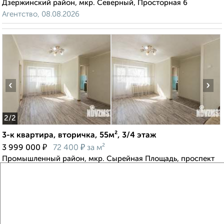
Дзержинский район, мкр. Северный, Просторная 6
Агентство, 08.08.2026
‹
›
2
/2
3-к квартира, вторичка, 55м², 3/4 этаж
₽
₽
3 999 000
72 400
за м²
Промышленный район, мкр. Сырейная Площадь, проспект
Братьев Коростелевых 53
Агентство, 08.08.2026
Создайте виртуальный тур по вашему
пространству с VRPazl