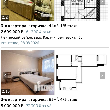
‹
›
2
/2
3-к квартира, вторичка, 44м², 1/5 этаж
₽
₽
2 699 000
61 300
за м²
Ленинский район, мкр. Карачи, Беляевская 33
Агентство, 08.08.2026
‹
›
2
/10
3-к квартира, вторичка, 65м², 4/5 этаж
₽
₽
5 000 000
77 300
за м²