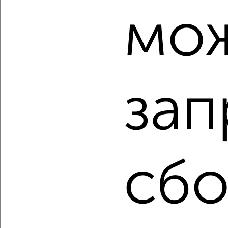
мо
‹
›
2
/2
3-к квартира, строящийся дом, 76м², 3/4 этаж
₽
₽
6 490 000
85 400
за м²
зап
Промышленный район, мкр. Красный Городок, Станочный
переулок 15
Агентство, 08.08.2026
сбо
‹
›
2
/2