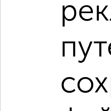
ре
‹
›
пут
2
/2
3-к квартира, вторичка, 61м², 1/5 этаж
₽
₽
4 200 000
68 800
за м²
Промышленный район, мкр. Сырейная Площадь, Тамарова
2/3
Агентство, 08.08.2026
сох
1 / 4
2
Как купить трехкомнатную квартиру, в малоэтажном
доме, дом не выше 5 этажей в Оренбурге на сайте
Оренбург-недвижимость?