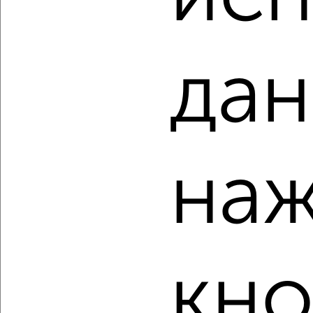
Агентство, 08.08.2026
дан
‹
›
2
/2
наж
3-к квартира, вторичка, 58м², 1/2 этаж
₽
₽
2 500 000
43 500
за м²
Ленинский район, мкр. Ситцовка, Павлика Морозова 21А
Агентство, 08.08.2026
кно
‹
›