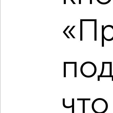
2
/2
«Пр
3-к квартира, вторичка, 93м², 4/4 этаж
₽
₽
8 100 000
87 600
за м²
Ленинский район, Ленинская 61
Агентство, 08.08.2026
под
‹
›
2
/2
что
3-к квартира, вторичка, 40м², 1/2 этаж
₽
₽
2 450 000
61 000
за м²
Промышленный район, мкр. Новостройки, Орская 13