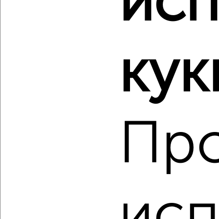
исп
2
/2
3-к квартира, вторичка, 63м², 5/5 этаж
кук
₽
₽
5 450 000
86 400
за м²
Ленинский район, Чкалова 26
Агентство, 08.08.2026
Пр
‹
›
2
/2
3-к квартира, вторичка, 150м², 4/5 этаж
исп
₽
₽
13 950 000
93 000
за м²
Промышленный район, Нижний проезд 5/4