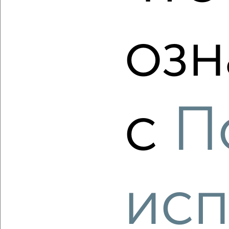
Агентство, 08.08.2026
озн
‹
›
с
П
2
/2
3-к квартира, вторичка, 79м², 3/5 этаж
₽
₽
5 250 000
66 600
за м²
Ленинский район, Монтажников 34
Агентство, 08.08.2026
исп
‹
›