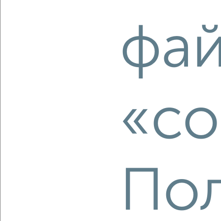
фа
2
/2
3-к квартира, вторичка, 62м², 4/5 этаж
₽
₽
4 850 000
78 500
за м²
Центральный район, Ярославский переулок 1В
Агентство, 08.08.2026
«co
‹
›
Пол
2
/2
3-к квартира, строящийся дом, 75м², 3/4 этаж
₽
₽
6 390 000
85 500
за м²
Промышленный район, мкр. Красный Городок, Станочный