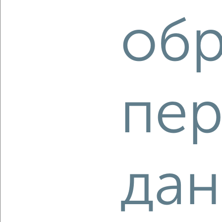
переулок 15
обр
Агентство, 08.08.2026
‹
›
пер
2
/2
3-к квартира, строящийся дом, 75м², 4/4 этаж
₽
₽
6 390 000
85 500
за м²
Промышленный район, мкр. Красный Городок, Станочный
да
переулок 15
Агентство, 08.08.2026