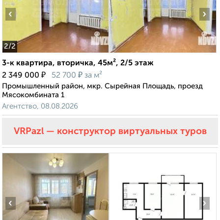
‹
›
2
/2
3-к квартира, вторичка, 45м², 2/5 этаж
₽
₽
2 349 000
52 700
за м²
Промышленный район, мкр. Сырейная Площадь, проезд
Мясокомбината 1
Агентство, 08.08.2026
VRPazl — конструктор виртуальных туров
‹
›