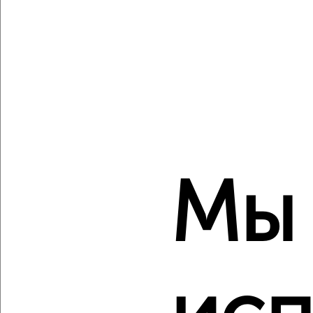
‹
›
2
/2
3-к квартира, вторичка, 47м², 2/5 этаж
₽
₽
3 500 000
74 500
за м²
Мы
Дзержинский район, мкр. Северный, Дружбы 8
Агентство, 08.08.2026
‹
›