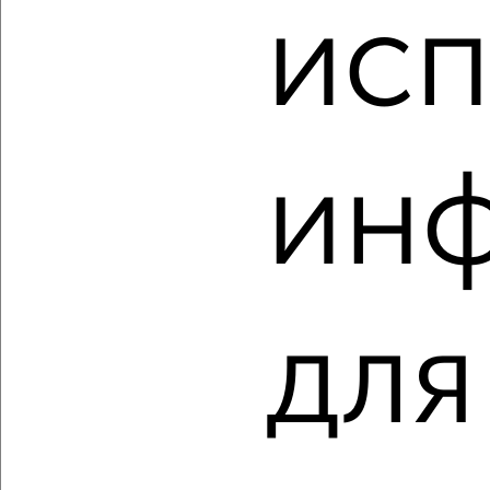
исп
3-к квартира, строящийся дом, 82м², 2/4 этаж
₽
₽
6 980 000
85 400
за м²
Промышленный район, мкр. Красный Городок, Станочный
переулок 15
Агентство, 08.08.2026
ин
‹
›
2
/2
для
3-к квартира, вторичка, 105м², 5/5 этаж
₽
₽
9 250 000
88 100
за м²
Ленинский район, Челюскинцев 17А
Агентство, 08.08.2026