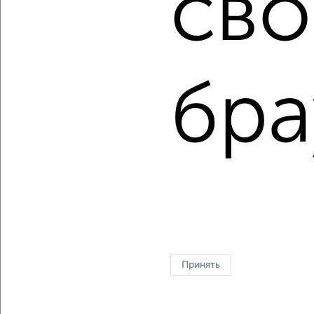
сво
Сколько стоит купить трехкомнатную квартиру в
Оренбурге?
Цена недвижимости: мин. от
2349000
руб. до макс.
13950000
руб.
бра
Средняя цена:
5260466
руб.
Цена за м2: от
58725
руб. до
93000
руб.
Средняя цена за м2:
78514
руб.
Площадь: от
40
м2 до
150
м2
Средняя площадь:
67
м2
Однокомнатные
Двухкомнатные
Трехкомнатные
4‑комнатные
Квартиры студии
От застройщика
Без посредников
Вторичное жилье
Принять
В новостройке
В строящемся доме
В новом доме