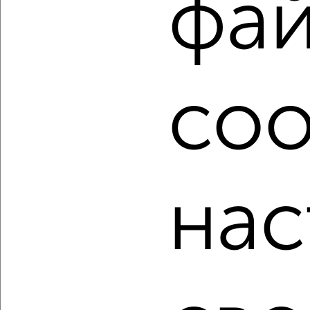
фа
Используя удобную форму поиска с множеством
фильтров и сортировкой по параметрам, вы можете
подобрать для покупки трехкомнатную квартиру, в
малоэтажном доме, дом не выше 5 этажей в Оренбурге.
Найденные предложения: 228 объявлений, можно
coo
посмотреть в виде списка или на карте, с описанием,
расположением, ценой и другими подробностями.
Подберите подходящую недвижимость из предложений
от собственников, риэлторов, застройщиков и агенств
недвижимости, связаться с ними можно по телефону или
написать сообщение в любом удобном для вас
нас
мессенджере, это безопасно и бесплатно.
Для покупки квартиры доступна ипотека от крупнейших
банков России: СберБанк, ВТБ, Альфа-Банк,
Россельхозбанк, Совкомбанк, Т-Банк, Росбанк, Почта
Банк на сумму от 400 000 до 120 000 000 рублей сроком
до 30 лет.
Сайт работает во многих городах России.