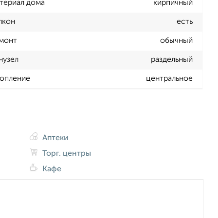
териал дома
кирпичный
лкон
есть
монт
обычный
нузел
раздельный
опление
центральное
Аптеки
Торг. центры
Кафе