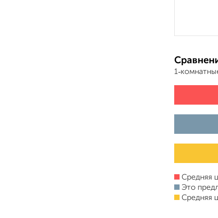
Сравнени
1‑комнатны
Средняя ц
Это пред
Средняя ц