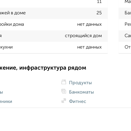
11
Ма
ажей в доме
25
Ба
ройки дома
нет данных
Ре
я
строящийся дом
Са
кухни
нет данных
От
жение, инфраструктура рядом
Продукты
ды
Банкоматы
иники
Фитнес