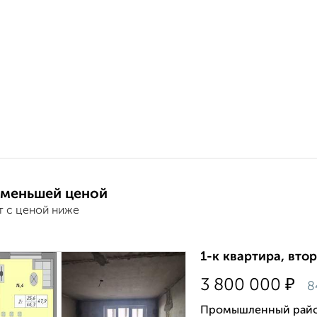
 меньшей ценой
т с ценой ниже
1-к квартира, втор
₽
3 800 000
8
Промышленный район