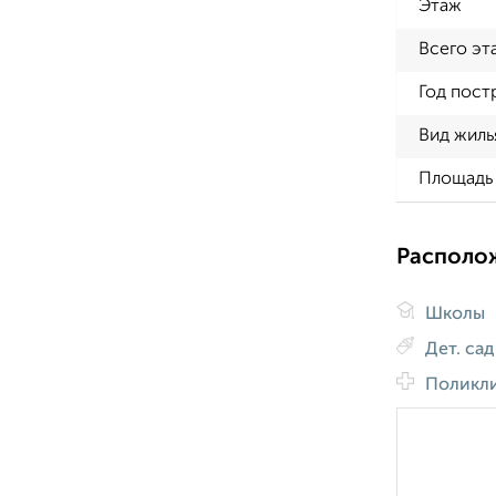
Этаж
Всего эт
Год пост
Вид жиль
Площадь 
Располо
Школы
Дет. са
Поликл