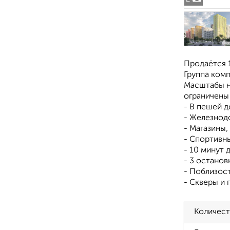
Продаётся 1
Группа ком
Масштабы н
ограничены 
- В пешей 
- Железнод
- Магазины,
- Спортивны
- 10 минут 
- 3 остано
- Поблизост
- Скверы и 
Количест