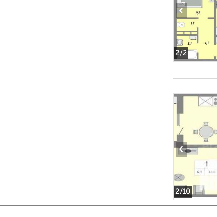
‹
2
/2
‹
2
/10