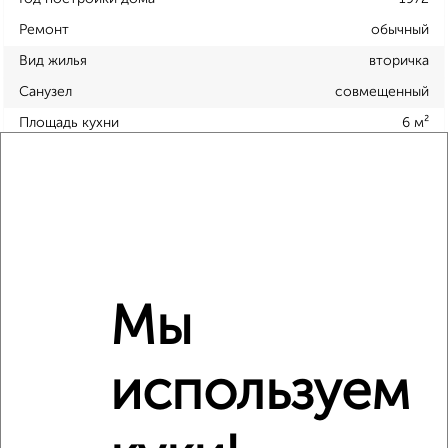
Ремонт
обычный
Вид жилья
вторичка
Санузел
совмещенный
Площадь кухни
6 м²
Отопление
центральное
Расположение, инфраструктура рядом
Школы
Продукты
Аптеки
Дет. сады
Банкоматы
Торг. центры
Мы
Поликлиники
Фитнес
Кафе
используем