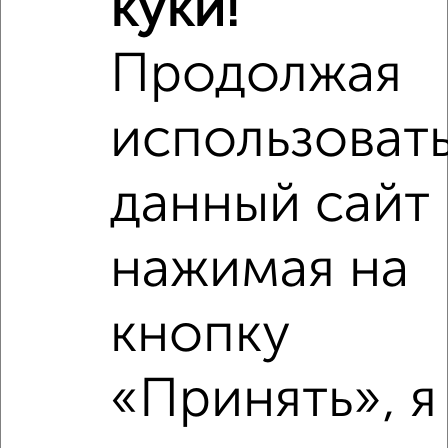
куки!
Продолжая
использоват
данный сайт
нажимая на
Сравнение средних цен
кнопку
1‑комнатные квартиры с похожей площадью ±10%
₽
3 190 000
«Принять», я
₽
2 390 000