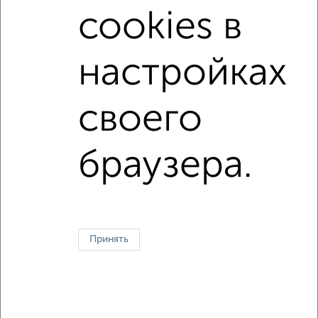
cookies в
В ипотеку
С высокими потолками
В ипотеку с материнским капиталом
настройках
В экологически чистом районе
своего
Однокомнатные
Двухкомнатные
Трехкомнатные
4‑комнатные
Квартиры студии
От застройщика
Без посредников
Вторичное жилье
браузера.
В новостройке
В строящемся доме
В новом доме
Контакты
Политика конфиденциальности
Пользовательское соглашение
Оренбург, улица Терешковой 10Б
© 2015–2026
Сайт-доска объявлений недвижимости
О проекте
Принять
Реклама на портале
Новости
Статьи
Блог
Риэлторы
Агентства
Застройщики
Ипотечный калькулятор
Консультации по недвижимости
Разместить объявление
Скачать приложение
Соцсети (vk.com | t.me | dzen.ru)