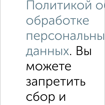
Политикой о
обработке
персональны
данных
. Вы
Рядом, с меньшей ценой
Недалеко от Тобольская 59 с ценой ниже
можете
запретить
‹
›
сбор и
2
/2