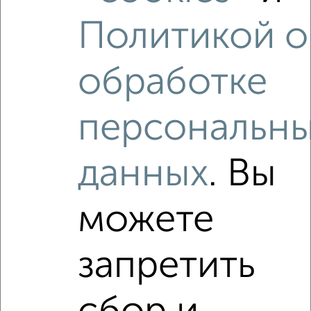
Политикой о
2
/2
1-к квартира, вторичка, 42м², 12/12 этаж
обработке
₽
₽
4 125 000
97 600
за м²
Ленинский район, ЖК Гранд Парк, Ильи Глазунова 8
Агентство, 07.08.2026
персональн
данных
. Вы
‹
›
можете
2
/2
запретить
1-к квартира, вторичка, 38м², 8/14 этаж
₽
₽
3 600 000
94 500
за м²
Ленинский район, ЖК Гранд Парк, Ильи Глазунова 3