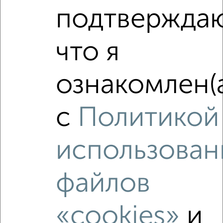
подтвержда
что я
‹
›
ознакомлен(
2
/2
с
Политикой
1-к квартира, вторичка, 38м², 7/9 этаж
₽
₽
4 000 000
105 300
за м²
Ленинский район, ЖК Гранд Парк, Ильи Глазунова 8/1
использован
Агентство, 07.08.2026
файлов
«cookies»
и
‹
›