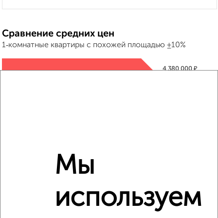
Сравнение средних цен
1‑комнатные квартиры с похожей площадью ±10%
₽
4 380 000
₽
4 200 000
₽
4 380 000
Средняя цена район
Мы
Это предложение
Средняя цена по городу
используем
Похожие предложения рядом
1‑комнатные квартиры недалеко от