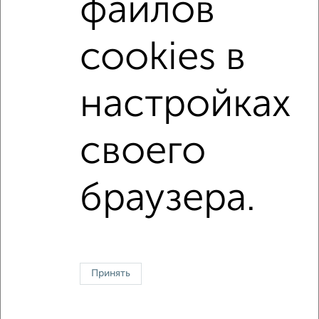
файлов
не первый этаж
в малоэтажном доме
с балконом
с центральным отоплением
в строящихся домах
cookies в
в новостройках
в панельном доме
с раздельным санузлом
Цена до 4 500 000 руб.
настройках
площадью до 40 м²
своего
Однокомнатные
Двухкомнатные
Трехкомнатные
4‑комнатные
Квартиры студии
От застройщика
Без посредников
Вторичное жилье
браузера.
В новостройке
В строящемся доме
В новом доме
Контакты
Политика конфиденциальности
Пользовательское соглашение
Оренбург, улица Терешковой 10Б
© 2015–2026
Сайт-доска объявлений недвижимости
О проекте
Принять
Реклама на портале
Новости
Статьи
Блог
Риэлторы
Агентства
Застройщики
Ипотечный калькулятор
Консультации по недвижимости
Разместить объявление