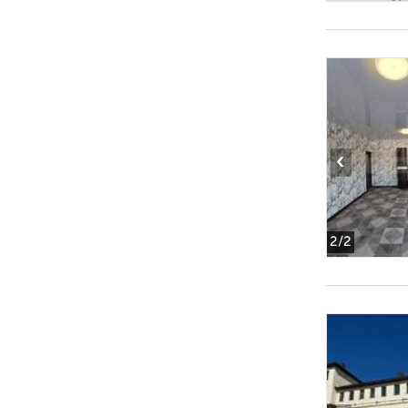
‹
2
/2