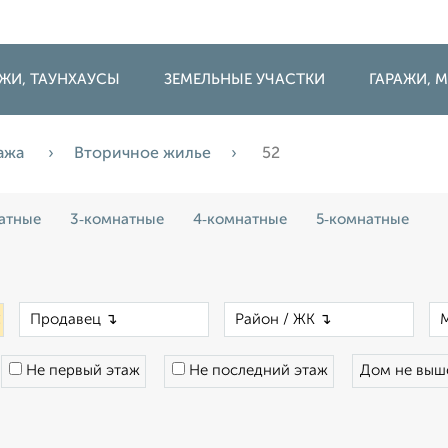
ДЖИ, ТАУНХАУСЫ
ЗЕМЕЛЬНЫЕ УЧАСТКИ
ГАРАЖИ,
ажа
Вторичное жилье
52
атные
3‑комнатные
4‑комнатные
5‑комнатные
×
×
×
Не первый этаж
Не последний этаж
Дом не вы