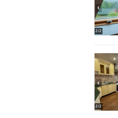
‹
2
/2
‹
2
/2