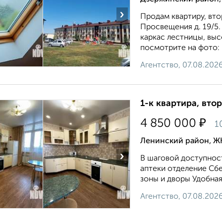
›
Продам квартиру, вто
Просвещения д. 19/5. 
каркас лестницы, выс
посмотрите на фото: г
Агентство, 07.08.202
1-к квартира, втор
₽
4 850 000
1
Ленинский район, Ж
›
В шаговой доступност
аптеки отделение Сбе
зоны и дворы Удобная
Агентство, 07.08.202