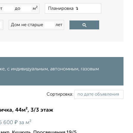
×
от
до
м²
Дом не старше
лет
ке, с индивидуальным, автономным, газовым
Сортировка:
ичка, 44м², 3/3 этаж
₽
5 600
за м²
мкр. Кушкуль, Просвещения 19/5