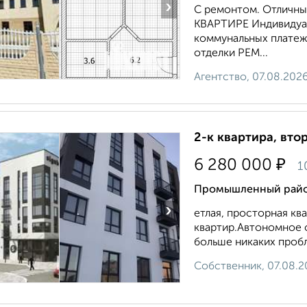
›
С ремонтом. Отличный
КВАРТИРЕ Индивидуал
коммунальных платеж
отделки РЕМ...
Агентство, 07.08.202
2-к квартира, втор
₽
6 280 000
1
Промышленный район
›
етлая, просторная кв
квартир.Автономное 
больше никаких пробл
Собственник, 07.08.2