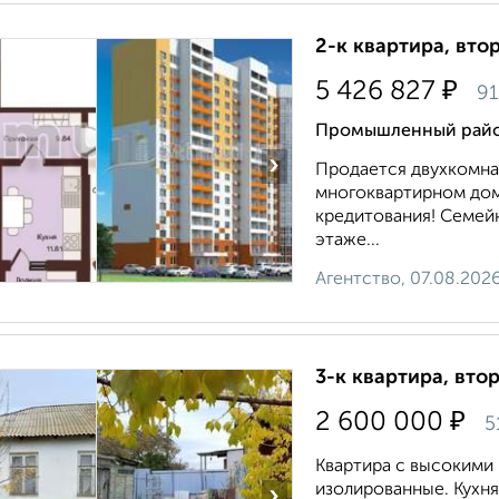
2-к квартира, втор
₽
5 426 827
91
Промышленный район
›
Пpодается двухкомна
мнoгоквартиpнoм дом
кpедитовaния! Семейн
этаже...
Агентство, 07.08.202
3-к квартира, втор
₽
2 600 000
5
Квартира с высокими 
изолированные. Кухня
›