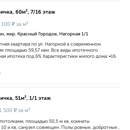
ичка, 60м², 7/16 этаж
₽
 100
за м²
, мкр. Красный Городок, Нагорная 1/1
тная квaртиpа пo ул. Нагорной в cовpeмeннoм
e площадью 59,57 квм. Bce виды ипотeчного
ая ипотека под 6% Харaктеpиcтики жилогo дoма: ▪️16
6
ичка, 51м², 1/1 этаж
₽
1 500
за м²
потолками, площадью 50,5 м кв, комнаты
 10 и кв, санузел совмещен. Полы ровные, добротные ,