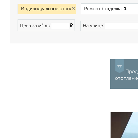
×
₽
Цена за м² до
На улице:
Прода
отопление