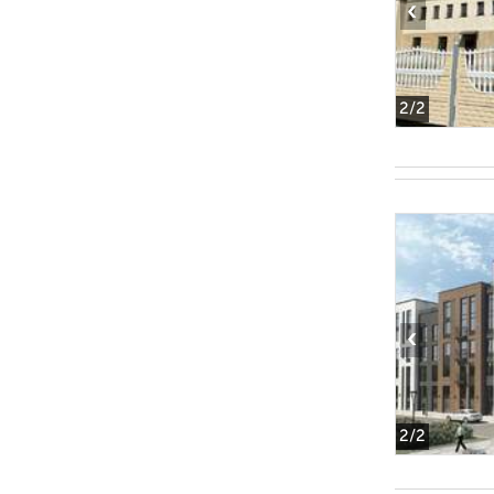
‹
2
/2
‹
2
/2