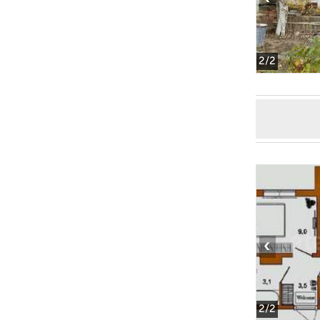
2
/2
‹
2
/2