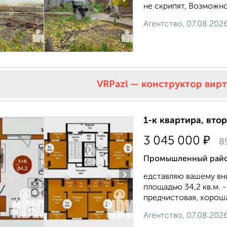
не скрипят, Возможно
Агентство, 07.08.202
VRPazl — конструктор вир
1-к квартира, втор
₽
3 045 000
8
Промышленный район
›
едставляю вашему вн
площадью 34,2 кв.м. -
предчистовая, хороша
Агентство, 07.08.202