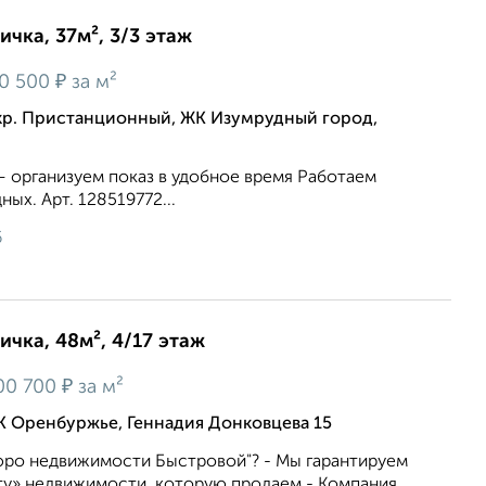
ичка, 37м², 3/3 этаж
₽
0 500
за м²
кр. Пристанционный, ЖК Изумрудный город,
— организуем показ в удобное время Работаем
ых. Арт. 128519772...
6
ичка, 48м², 4/17 этаж
₽
00 700
за м²
К Оренбуржье, Геннадия Донковцева 15
ро недвижимости Быстровой"? - Мы гарантируем
у» недвижимости, которую продаем - Компания