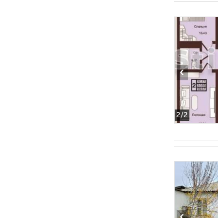
‹
2
/2
‹