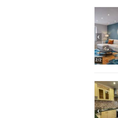
‹
2
/2
‹