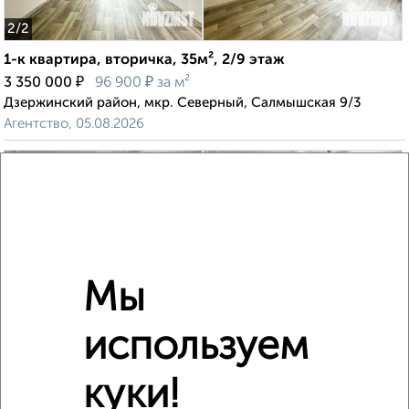
2
/2
1-к квартира, вторичка, 35м², 2/9 этаж
₽
₽
3 350 000
96 900
за м²
Дзержинский район, мкр. Северный, Салмышская 9/3
Агентство, 05.08.2026
‹
›
Мы
2
/2
3-к квартира, вторичка, 54м², 2/2 этаж
используем
₽
₽
3 130 000
58 000
за м²
Промышленный район, Маяковского 13
куки!
Агентство, 06.08.2026