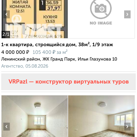
‹
›
2
/1
1-к квартира, строящийся дом, 38м², 1/9 этаж
₽
₽
4 000 000
105 400
за м²
Ленинский район, ЖК Гранд Парк, Ильи Глазунова 10
Агентство, 05.08.2026
VRPazl — конструктор виртуальных туров
‹
›