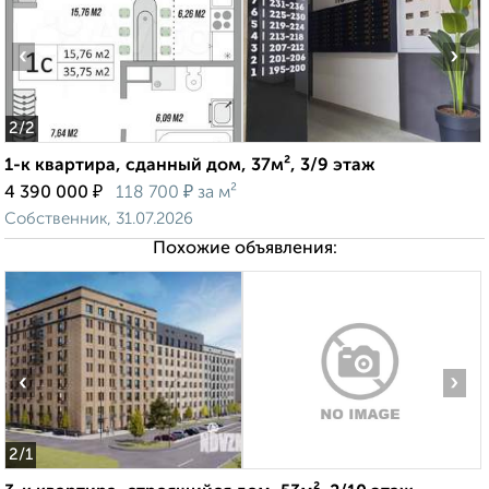
‹
›
2
/2
1-к квартира, сданный дом, 37м², 3/9 этаж
₽
₽
4 390 000
118 700
за м²
Собственник, 31.07.2026
Похожие объявления:
‹
›
2
/1