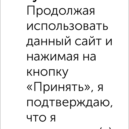
Продолжая
использовать
‹
›
данный сайт и
нажимая на
2
/8
2-к квартира, строящийся дом, 60м², 16/25 этаж
кнопку
₽
₽
5 041 680
84 000
за м²
Агентство, 06.08.2026
«Принять», я
подтверждаю,
что я
‹
›