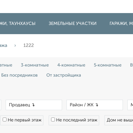
ДЖИ, ТАУНХАУСЫ
ЗЕМЕЛЬНЫЕ УЧАСТКИ
ГАРАЖИ,
ажа
1222
атные
3‑комнатные
4‑комнатные
5‑комнатные
В
Без посредников
От застройщика
×
×
×
Не первый этаж
Не последний этаж
Дом не вы