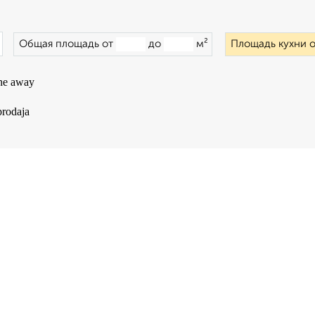
×
Общая площадь от
до
м²
Площадь кухни 
ne away
prodaja