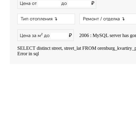
₽
Цена от
до
×
2006 : MySQL server has go
₽
Цена за м² до
SELECT distinct street, street_lat FROM orenburg_kvartiry_
Error in sql