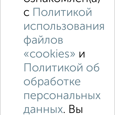
с
Политикой
Средняя цена район
Это предложение
Средняя цена по городу
использования
файлов
Похожие предложения рядом
2‑комнатные квартиры недалеко от Авиационная 22
«cookies»
и
Политикой об
обработке
персональных
данных
. Вы