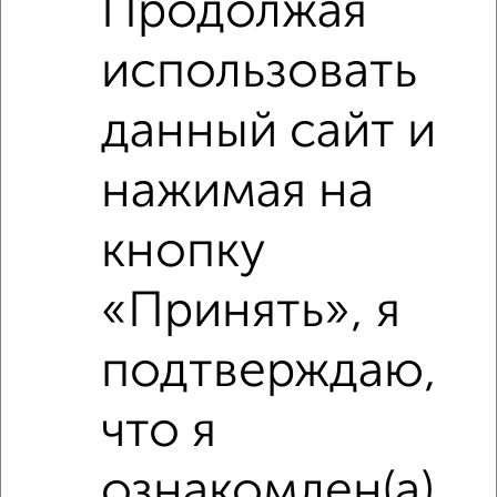
Продолжая
использовать
данный сайт и
нажимая на
кнопку
Сравнение средних цен
«Принять», я
2‑комнатные квартиры с похожей площадью ±10%
подтверждаю,
₽
5 390 000
что я
₽
3 500 000
ознакомлен(а)
₽
5 430 000