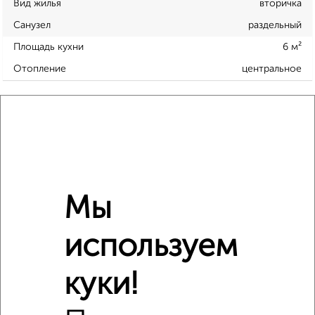
Вид жилья
вторичка
Санузел
раздельный
Площадь кухни
6 м²
Отопление
центральное
Расположение, инфраструктура рядом
Школы
Продукты
Аптеки
Дет. сады
Банкоматы
Торг. центры
Поликлиники
Фитнес
Кафе
Мы
используем
куки!