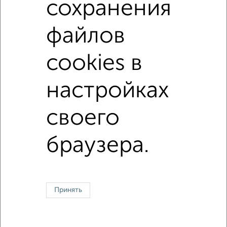
сохранения
Вторичное жилье
в панельном доме
с раздельным санузлом
Цена до 3 500 000 руб.
файлов
площадью до 60 м²
В зеленой зоне
cookies в
В экологически чистом районе
настройках
Однокомнатные
Двухкомнатные
Трехкомнатные
4‑комнатные
своего
Квартиры студии
От застройщика
Без посредников
Вторичное жилье
В новостройке
В строящемся доме
В новом доме
браузера.
Контакты
Политика конфиденциальности
Пользовательское соглашение
Оренбург, улица Терешковой 10Б
© 2015–2026
Сайт-доска объявлений недвижимости
О проекте
Реклама на портале
Новости
Статьи
Блог
Риэлторы
Агентства
Принять
Застройщики
Ипотечный калькулятор
Консультации по недвижимости
Разместить объявление
Скачать приложение
Соцсети (vk.com | t.me | dzen.ru)