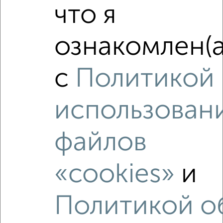
₽
5 430 000
что я
Средняя цена район
ознакомлен(а
Это предложение
Средняя цена по городу
с
Политикой
Похожие предложения рядом
2‑комнатные квартиры недалеко от Мирнинская 30/2
использован
файлов
«cookies»
и
Политикой о