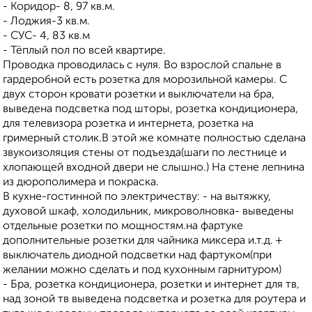
- Коридор- 8, 97 кв.м.
- Лоджия-3 кв.м.
- СУС- 4, 83 кв.м
- Тёплый пол по всей квартире.
Проводка проводилась с нуля. Во взрослой спальне в
гардеробной есть розетка для морозильной камеры. С
двух сторон кровати розетки и выключатели на бра,
выведена подсветка под шторы, розетка кондиционера,
для телевизора розетка и интернета, розетка на
гримерный столик.В этой же комнате полностью сделана
звукоизоляция стены от подъезда(шаги по лестнице и
хлопающей входной двери не слышно.) На стене лепнина
из дюрополимера и покраска.
В кухне-гостинной по электричеству: - на вытяжку,
духовой шкаф, холодильник, микроволновка- выведены
отдельные розетки по мощностям.на фартуке
дополнительные розетки для чайника миксера и.т.д. +
выключатель диодной подсветки над фартуком(при
желании можно сделать и под кухонным гарнитуром)
- Бра, розетка кондиционера, розетки и интернет для тв,
над зоной тв выведена подсветка и розетка для роутера и