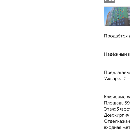
Продаётся д
Надёжный к
Предлагаем
"Акварель" 
Ключевые х
Площадь:59 
Этаж:3 (вос
Дом:кирпичн
Отделка:кач
входная мет