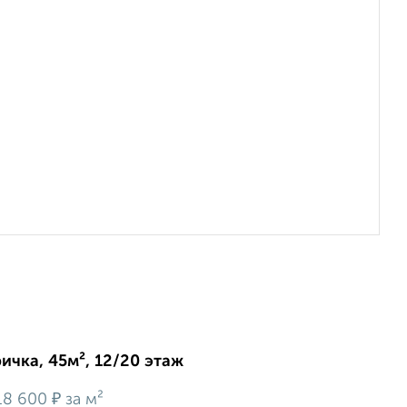
ричка, 45м², 12/20 этаж
₽
18 600
за м²