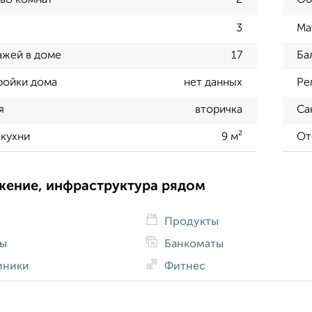
во комнат
2
Об
3
Ма
ажей в доме
17
Ба
ройки дома
нет данных
Ре
я
вторичка
Са
кухни
9 м²
От
жение, инфраструктура рядом
Продукты
ды
Банкоматы
иники
Фитнес