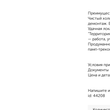
Преимущест
Чистый холс
демонтаж. В
Удачная лок
"Территория
— работа, у
Продуманно
памп-треком
Условия пр
Документы 
Цена и дет
Напишите и
id: 44208