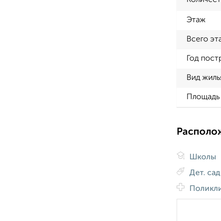
Количест
Этаж
Всего эт
Год пост
Вид жиль
Площадь 
Располо
Школы
Дет. са
Поликл