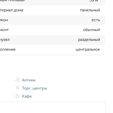
щая площадь
59 м
териал дома
панельный
лкон
есть
монт
обычный
нузел
раздельный
опление
центральное
Аптеки
Торг. центры
Кафе