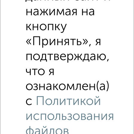
нажимая на
Сравнение средних цен
кнопку
4‑комнатные квартиры с похожей площадью ±10%
«Принять», я
₽
4 200 000
подтверждаю,
₽
4 200 000
что я
₽
4 200 000
ознакомлен(а)
Средняя цена район
с
Политикой
Это предложение
Средняя цена по городу
использования
Похожие предложения рядом
файлов
4‑комнатные квартиры недалеко от