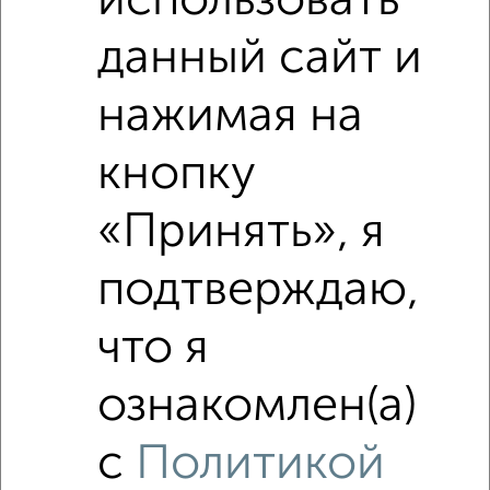
использовать
данный сайт и
нажимая на
кнопку
Рядом, с меньшей ценой
Недалеко от с ценой ниже
«Принять», я
подтверждаю,
что я
‹
›
ознакомлен(а)
2
/2
с
Политикой
Студия квартира, вторичка, 26м², 15/17 этаж