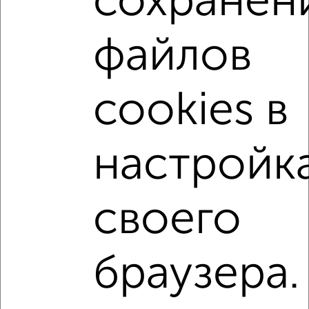
сохранен
2-к квартиры
Поиск по схожим параметрам:
файлов
Центральный район
микрорайон Новостройки
на улице Планерная
с хорошим ремонтом
cookies в
не первый этаж
не последний этаж
с балконом
c большой кухней
с центральным отоплением
настройк
Вторичное жилье
в панельном доме
с раздельным санузлом
площадью до 60 м²
своего
С домофоном
С эркером
браузера.
Однокомнатные
Двухкомнатные
Трехкомнатные
4‑комнатные
Квартиры студии
От застройщика
Без посредников
Вторичное жилье
В новостройке
В строящемся доме
В новом доме