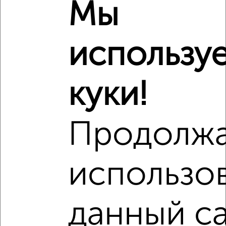
Мы
Это предложение
Средняя цена по городу
использу
Похожие предложения рядом
2‑комнатные квартиры недалеко от Планерная 11
куки!
Продолж
использо
данный са