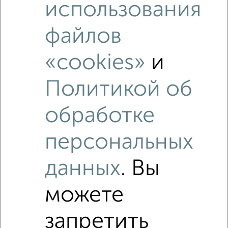
использования
файлов
«cookies»
и
Политикой об
обработке
Рядом, с меньшей ценой
Недалеко от Советская 15 с ценой ниже
персональных
данных
. Вы
можете
‹
›
запретить