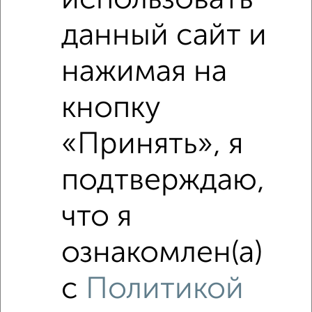
использовать
₽
3 800 000
данный сайт и
₽
2 430 000
нажимая на
Средняя цена район
кнопку
Это предложение
Средняя цена по городу
«Принять», я
Похожие предложения рядом
подтверждаю,
2‑комнатные квартиры недалеко от Советская 15
что я
ознакомлен(а)
с
Политикой