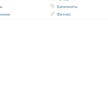
ды
Банкоматы
иники
Фитнес