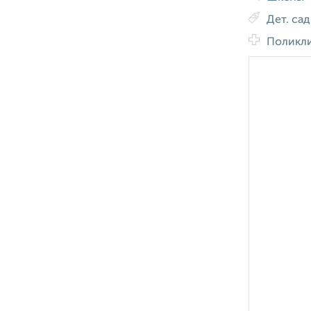
Дет. са
Поликл