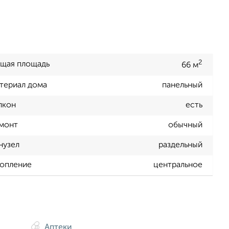
2
щая площадь
66 м
териал дома
панельный
лкон
есть
монт
обычный
нузел
раздельный
опление
центральное
Аптеки