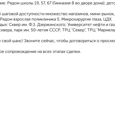
ие: Рядом школы 19, 57, 67 (Гимназия 8 во дворе дома); детс
В шаговой доступности множество магазинов, мини-рынок, а
 Рядом взрослая поликлиника 5, Микрохирургия глаза, ЦДХ.
тдых: Сквер им. Ф.З. Дзержинского; Университет нефти и га
сквера, парк им. 50-летия СССР, ТРЦ "Север", ТРЦ "Мармелад
 свой шанс! Звоните сейчас, чтобы договориться о просм
е сопровождение на всех этапах сделки.