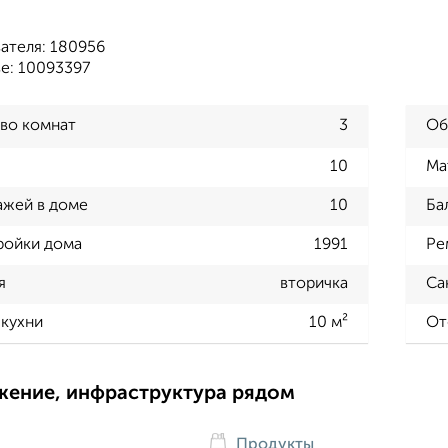
ателя: 180956
е: 10093397
во комнат
3
Об
10
Ма
ажей в доме
10
Ба
ройки дома
1991
Ре
я
вторичка
Са
кухни
10 м²
От
жение, инфраструктура рядом
Продукты