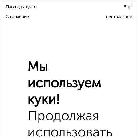
Площадь кухни
5 м²
Отопление
центральное
Расположение, инфраструктура рядом
Школы
Продукты
Аптеки
Дет. сады
Банкоматы
Торг. центры
Мы
Поликлиники
Фитнес
Кафе
используем
куки!
Продолжая
использовать