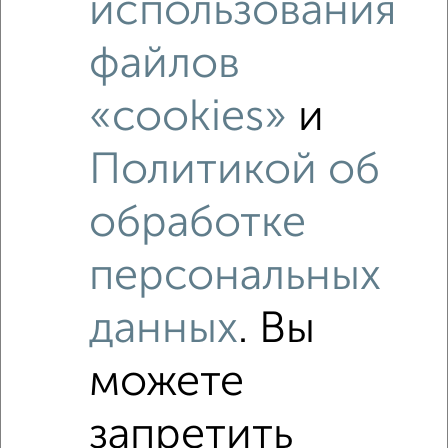
использования
Это предложение
Средняя цена по городу
файлов
Похожие предложения рядом
«cookies»
и
Студии квартиры недалеко от Советская 59
Политикой об
обработке
персональных
данных
. Вы
можете
запретить