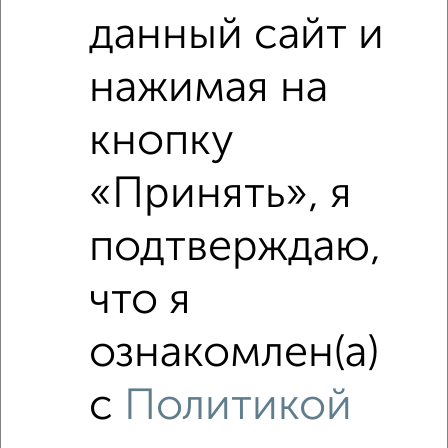
данный сайт и
нажимая на
кнопку
«Принять», я
Сравнение средних цен
Студия квартиры с похожей площадью ±10%
подтверждаю,
₽
1 460 000
что я
₽
1 455 000
ознакомлен(а)
с
Политикой
₽
2 200 000
Средняя цена район