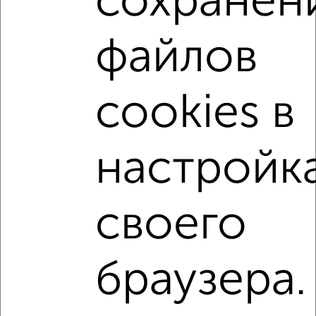
сохранен
2-к квартиры
Поиск по схожим параметрам:
файлов
Дзержинский район
микрорайон Северный
на улице Салмышская
не первый этаж
cookies в
не последний этаж
с балконом
с центральным отоплением
Вторичное жилье
настройк
в панельном доме
с раздельным санузлом
Цена до 5 000 000 руб.
площадью до 60 м²
своего
В ипотеку
браузера.
Однокомнатные
Двухкомнатные
Трехкомнатные
4‑комнатные
Квартиры студии
От застройщика
Без посредников
Вторичное жилье
В новостройке
В строящемся доме
В новом доме