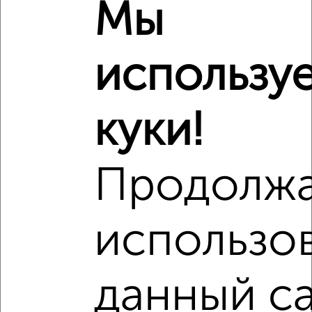
Мы
Это предложение
Средняя цена по городу
использу
Похожие предложения рядом
2‑комнатные квартиры недалеко от Салмышская 1
куки!
Продолж
использо
данный са