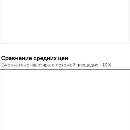
Сравнение средних цен
2‑комнатные квартиры с похожей площадью ±10%
₽
4 660 000
₽
4 550 000
₽
4 970 000
Средняя цена район