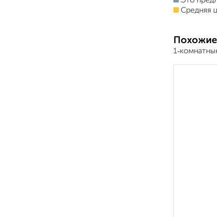
Это пред
Средняя ц
Похожие
1‑комнатные