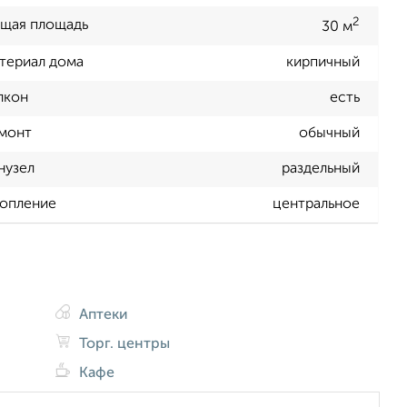
2
щая площадь
30 м
териал дома
кирпичный
лкон
есть
монт
обычный
нузел
раздельный
опление
центральное
Аптеки
Торг. центры
Кафе