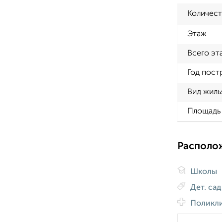
Количест
Этаж
Всего эт
Год пост
Вид жиль
Площадь 
Располо
Школы
Дет. са
Поликл