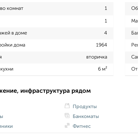
во комнат
1
Об
1
Ма
ажей в доме
4
Ба
ройки дома
1964
Ре
я
вторичка
Са
кухни
6 м²
От
жение, инфраструктура рядом
Продукты
ды
Банкоматы
иники
Фитнес