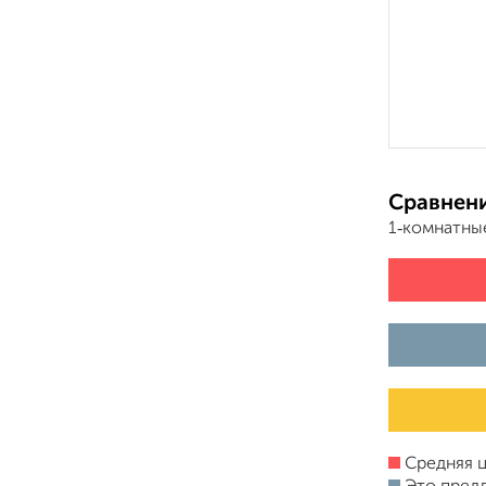
Сравнени
1‑комнатны
Средняя ц