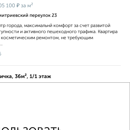
₽
05 100
за м²
митриевский переулок 23
тр города, максимальнй комфорт за счет развитой
тупности и активного пешеходного трафика. Квартира
с косметическим ремонтом, не требующим
..
6
ичка, 36м², 1/1 этаж
₽
6 400
за м²
азарменный переулок 24
уру трёх квартир, смотрите на фото "План квартир"
ы рядом, в одном просторном тамбуре. Помещения
рованы: выравнены стены, полы, установлены п...