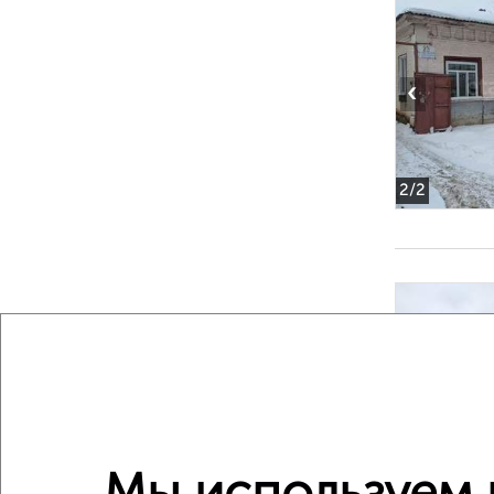
‹
2
/2
‹