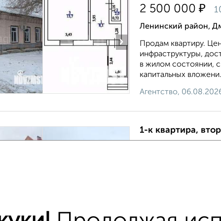
₽
2 500 000
1
Ленинский район, Д
›
Продам квартиру. Цен
инфраструктуры, дос
в жилом состоянии, 
капитальных вложени.
Агентство, 06.08.202
1-к квартира, втор
₽
2 750 000
7
Ленинский район, К
›
Планировку и квадрат
Квартиры расположен
капитально отремонти