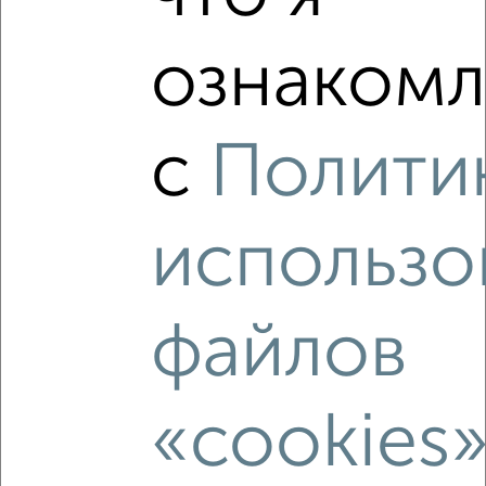
‹
›
ознакомл
2
/7
с
Полити
2-к квартира, сданный дом, 58м², 9/17 этаж
₽
₽
6 399 999
110 600
за м²
Агентство, 07.08.2026
использо
файлов
‹
›
«cookies
2
/7
2-к квартира, вторичка, 61м², 10/16 этаж