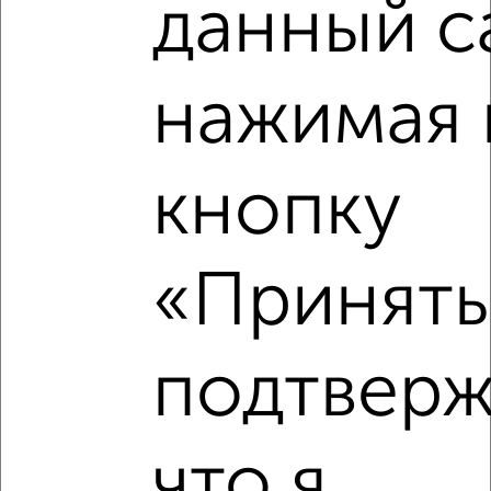
данный с
нажимая 
кнопку
«Принять»
Рядом, с меньшей ценой
подтверж
Недалеко от проспект Победы 155/4 с ценой ниже
что я