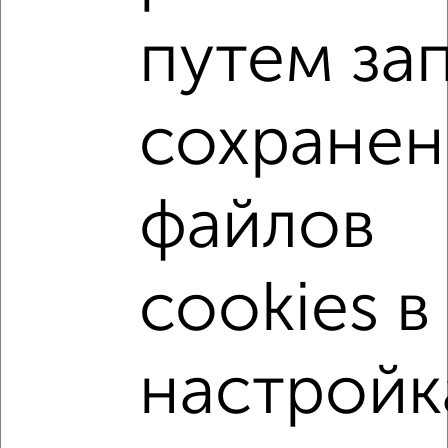
2
/2
путем за
2-к квартира, вторичка, 60м², 17/17 этаж
₽
₽
5 990 000
99 900
за м²
Дзержинский район, ЖК Ботанический сад, Берёзка 21
сохранен
Агентство, 06.08.2026
2-к квартиры
файлов
Поиск по схожим параметрам:
Дзержинский район
жилой комплекс Времена Года
cookies в
на улице проспект Победы
с хорошим ремонтом
не первый этаж
не последний этаж
с балконом
настройк
c большой кухней
с центральным отоплением
Вторичное жилье
в панельном доме
с раздельным санузлом
площадью до 60 м²