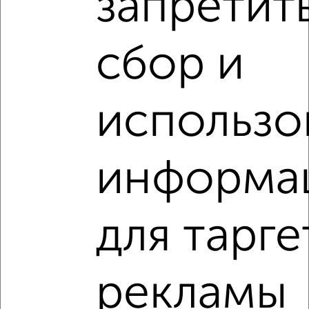
запретит
‹
›
сбор и
2
/10
2-к квартира, вторичка, 60м², 1/10 этаж
₽
₽
5 880 000
98 500
за м²
использо
Дзержинский район, ЖК Времена Года, проспект Победы
155/3
Агентство, 06.08.2026
информа
VRPazl — конструктор виртуальных туров
для тарге
рекламы
‹
›