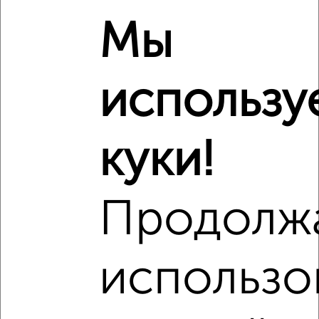
₽
Мы
6 760 000
₽
7 350 000
использу
₽
6 200 000
куки!
Средняя цена район
Это предложение
Средняя цена по городу
Продолж
Похожие предложения рядом
2‑комнатные квартиры недалеко от проспект Победы
155/4
использо