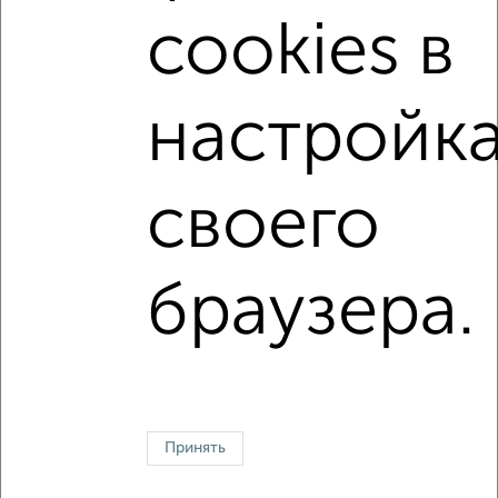
на улице проспект Гагарина
не первый этаж
cookies в
не последний этаж
с балконом
с центральным отоплением
Вторичное жилье
настройк
в панельном доме
с раздельным санузлом
Цена до 4 500 000 руб.
площадью до 70 м²
своего
С большой лоджией
браузера.
Однокомнатные
Двухкомнатные
Трехкомнатные
4‑комнатные
Квартиры студии
От застройщика
Без посредников
Вторичное жилье
В новостройке
В строящемся доме
В новом доме
Контакты
Политика конфиденциальности
Пользовательское соглашение
Оренбург, улица Терешковой 10Б
Принять
© 2015–2026
Сайт-доска объявлений недвижимости
О проекте
Реклама на портале
Новости
Статьи
Блог
Риэлторы
Агентства