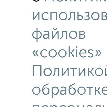
‹
›
использо
2
/2
файлов
3-к квартира, вторичка, 58м², 5/5 этаж
₽
₽
3 300 000
56 700
за м²
Ленинский район, Восточная 25
«cookies»
Агентство, 07.08.2026
Политико
‹
›
обработк
2
/2
3-к квартира, вторичка, 61м², 5/5 этаж