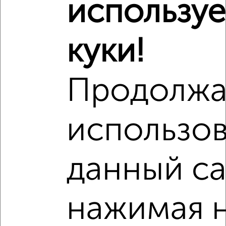
использу
3‑комнатные квартиры недалеко от проспект Гагарина
25/3
куки!
Продолжа
использов
данный са
нажимая 