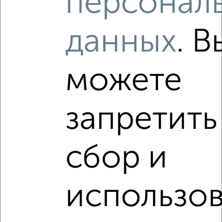
персонал
₽
₽
3 760 000
61 300
за м²
Центральный район, Карагандинская 90
Агентство, 06.08.2026
данных
. В
можете
‹
›
запретить
2
/2
сбор и
3-к квартира, вторичка, 42м², 5/5 этаж
₽
₽
3 400 000
81 200
за м²
Центральный район, Карагандинская 104к2
Агентство, 06.08.2026
использо
VRPazl — конструктор виртуальных туров