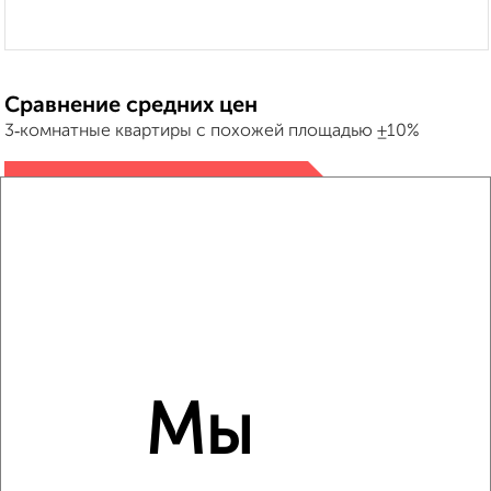
Сравнение средних цен
3‑комнатные квартиры с похожей площадью ±10%
₽
5 860 000
₽
4 400 000
₽
6 090 000
Средняя цена район
Это предложение
Мы
Средняя цена по городу
Похожие предложения рядом