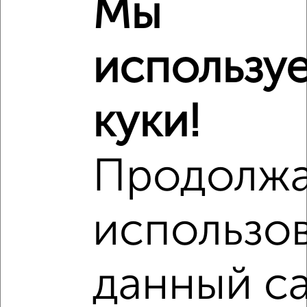
Мы
₽
3 920 000
Средняя цена район
использу
Это предложение
Средняя цена по городу
куки!
Похожие предложения рядом
2‑комнатные квартиры недалеко от Карагандинская 100
Продолж
использо
данный са