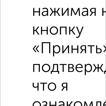
нажимая 
кнопку
Рядом, с меньшей ценой
«Принять»
Недалеко от Карагандинская 100 с ценой ниже
подтверж
‹
›
что я
2
/2
ознакомле
2-к квартира, вторичка, 42м², 5/5 этаж