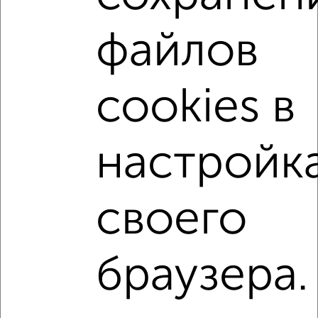
файлов
2-к квартиры
Поиск по схожим параметрам:
Центральный район
на улице Карагандинская
cookies в
не первый этаж
в малоэтажном доме
с балконом
с центральным отоплением
Вторичное жилье
настройк
в панельном доме
с совмещенным санузлом
Цена до 3 500 000 руб.
площадью до 50 м²
своего
В ипотеку
В экологически чистом районе
браузера.
Однокомнатные
Двухкомнатные
Трехкомнатные
4‑комнатные
Квартиры студии
От застройщика
Без посредников
Вторичное жилье
В новостройке
В строящемся доме
В новом доме