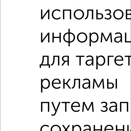
₽
₽
использо
3 250 000
72 600
за м²
Центральный район, Одесская 142
Агентство, 06.08.2026
информа
VRPazl — конструктор виртуальных туров
для тарге
рекламы
‹
›
2
/2
путем зап
2-к квартира, вторичка, 44м², 1/5 этаж
₽
₽
2 999 000
68 700
за м²
Ленинский район, Восточная 27
сохранен
Агентство, 05.08.2026