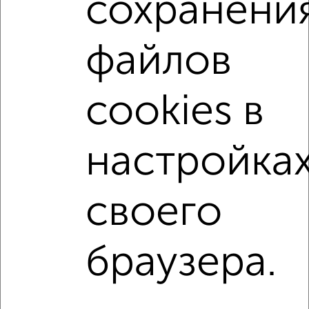
сохранени
2-к квартиры
Поиск по схожим параметрам:
файлов
не первый этаж
не последний этаж
с балконом
с центральным отоплением
Вторичное жилье
cookies в
в панельном доме
с раздельным санузлом
площадью до 70 м²
С чистовой отделкой
настройка
В ипотеку
С кухней-гостиной
В экологически чистом районе
своего
Однокомнатные
Двухкомнатные
Трехкомнатные
4‑комнатные
браузера.
Квартиры студии
От застройщика
Без посредников
Вторичное жилье
В новостройке
В строящемся доме
В новом доме