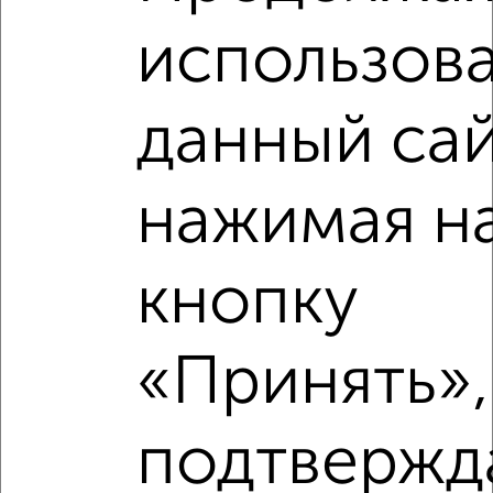
использова
данный сай
нажимая н
Рядом, с меньшей ценой
Недалеко от с ценой ниже
кнопку
«Принять»,
‹
›
подтвержд
2
/2