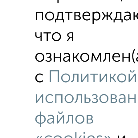
подтвержда
что я
‹
›
ознакомлен(
2
/2
с
Политикой
1-к квартира, вторичка, 38м², 7/9 этаж
₽
₽
4 000 000
105 300
за м²
Ленинский район, ЖК Гранд Парк, Ильи Глазунова 8/1
использован
Агентство, 07.08.2026
файлов
‹
›