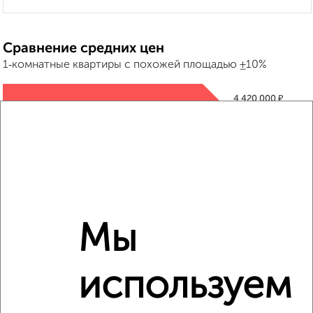
Сравнение средних цен
1‑комнатные квартиры с похожей площадью ±10%
₽
4 420 000
₽
4 200 000
₽
4 370 000
Средняя цена район
Мы
Это предложение
Средняя цена по городу
используем
Похожие предложения рядом
1‑комнатные квартиры недалеко от