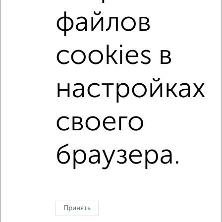
на первом этаже
не последний этаж
файлов
в малоэтажном доме
с балконом
с центральным отоплением
в строящихся домах
cookies в
в новостройках
в панельном доме
с раздельным санузлом
Цена до 4 500 000 руб.
настройках
площадью до 40 м²
своего
Однокомнатные
Двухкомнатные
Трехкомнатные
4‑комнатные
Квартиры студии
От застройщика
Без посредников
Вторичное жилье
браузера.
В новостройке
В строящемся доме
В новом доме
Контакты
Политика конфиденциальности
Пользовательское соглашение
Оренбург, улица Терешковой 10Б
© 2015–2026
Сайт-доска объявлений недвижимости
О проекте
Принять
Реклама на портале
Новости
Статьи
Блог
Риэлторы
Агентства