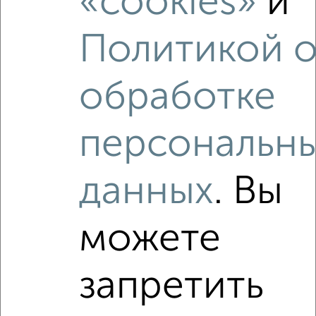
«cookies»
и
2
/2
Политикой 
1-к квартира, вторичка, 42м², 12/12 этаж
₽
₽
4 125 000
97 600
за м²
обработке
Ленинский район, ЖК Гранд Парк, Ильи Глазунова 8
Агентство, 07.08.2026
персональн
данных
. Вы
‹
›
можете
2
/2
1-к квартира, вторичка, 38м², 8/14 этаж
запретить
₽
₽
3 600 000
94 500
за м²
Ленинский район, ЖК Гранд Парк, Ильи Глазунова 3