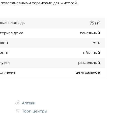
 повседневными сервисами для жителей.
2
щая площадь
75 м
териал дома
панельный
лкон
есть
монт
обычный
нузел
раздельный
опление
центральное
Аптеки
Торг. центры