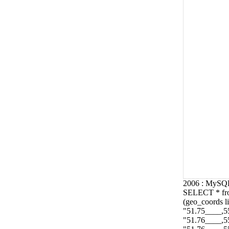
2006 : MySQL
SELECT * fro
(geo_coords l
"51.75____,55
"51.76____,55