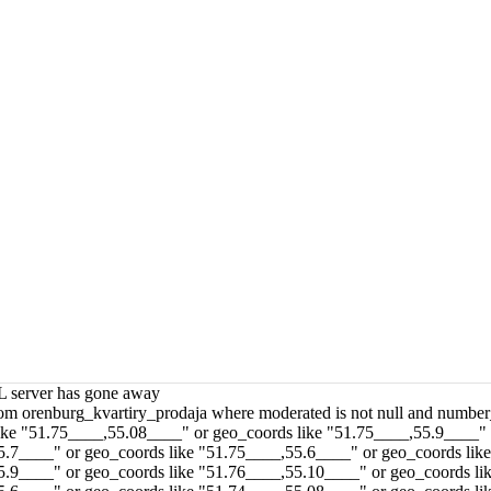
 server has gone away
m orenburg_kvartiry_prodaja where moderated is not null and num
ike "51.75____,55.08____" or geo_coords like "51.75____,55.9____" 
.7____" or geo_coords like "51.75____,55.6____" or geo_coords like
.9____" or geo_coords like "51.76____,55.10____" or geo_coords lik