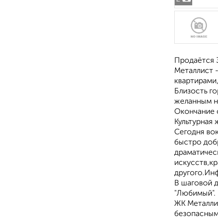
Продаётся 3
Металлист 
квартирами
Близость г
желанным не
Окончание с
Культурная 
Сегодня вок
быстро доб
драматическ
искусств,кр
другого.Ин
В шаговой 
"Любимый".
ЖК Металли
безопасным