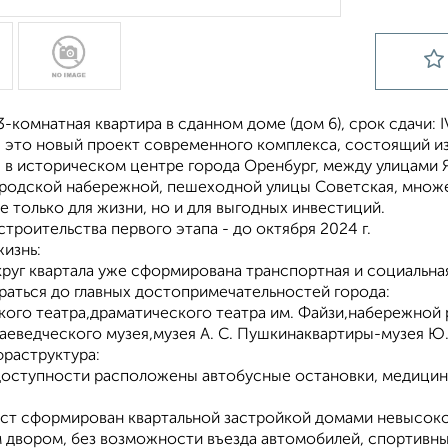
-комнатная квартира в сданном доме (дом 6), срок сдачи: IV
- это новый проект современного комплекса, состоящий из
, в историческом центре города Оренбург, между улицами 
ородской набережной, пешеходной улицы Советская, множе
 только для жизни, но и для выгодных инвестиций.
троительства первого этапа - до октября 2024 г.
жизнь:
руг квартала уже сформирована транспортная и социальна
раться до главных достопримечательностей города:
ого театра,драматического театра им. Файзи,набережной р
аеведческого музея,музея А. С. Пушкинаквартиры-музея Ю. 
фраструктура:
доступности расположены автобусные остановки, медицинск
ст сформирован квартальной застройкой домами невысокой
 двором, без возможности въезда автомобилей, спортивны