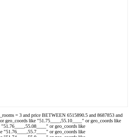
ber_rooms = 3 and price BETWEEN 6515890.5 and 8687853 and
or geo_coords like "51.75____,55.10____" or geo_coords like
 "51.76____,55.08____" or geo_coords like
e "51.76____,55.7____" or geo_coords like