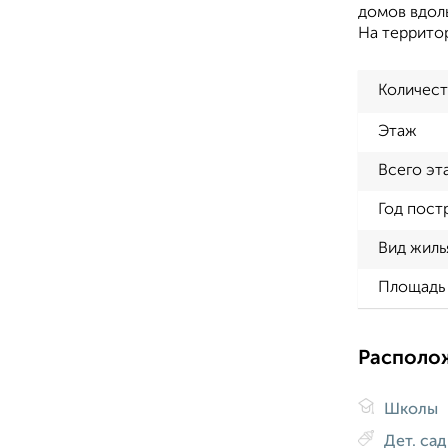
домов вдол
На террито
Количест
Этаж
Всего эт
Год пост
Вид жиль
Площадь 
Располо
Школы
Дет. са