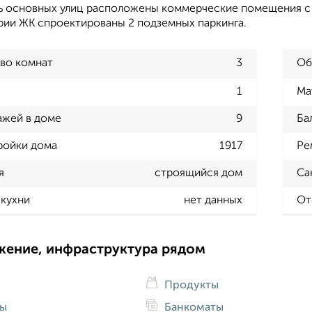
ь основных улиц расположены коммерческие помещения с
рии ЖК спроектированы 2 подземных паркинга.
во комнат
3
Об
1
Ма
ажей в доме
9
Ба
ройки дома
1917
Ре
я
строящийся дом
Са
кухни
нет данных
От
жение, инфраструктура рядом
Продукты
ды
Банкоматы