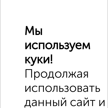
Мы
используем
Рядом, с меньшей ценой
Недалеко от с ценой ниже
куки!
Продолжая
‹
›
использовать
2
/2
данный сайт и
2-к квартира, вторичка, 84м², 9/11 этаж