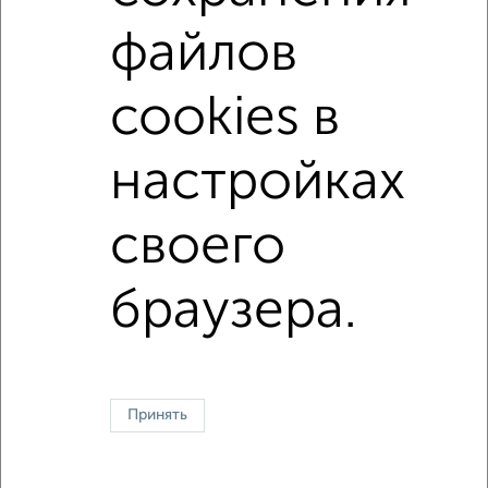
не первый этаж
не последний этаж
с балконом
файлов
с центральным отоплением
Вторичное жилье
cookies в
в панельном доме
с раздельным санузлом
площадью до 90 м²
Большие квартиры
настройках
своего
Однокомнатные
Двухкомнатные
Трехкомнатные
4‑комнатные
Квартиры студии
От застройщика
Без посредников
Вторичное жилье
В новостройке
В строящемся доме
В новом доме
браузера.
Контакты
Политика конфиденциальности
Пользовательское соглашение
Оренбург, улица Терешковой 10Б
© 2015–2026
Сайт-доска объявлений недвижимости
О проекте
Принять
Реклама на портале
Новости
Статьи
Блог
Риэлторы
Агентства
Застройщики
Ипотечный калькулятор
Консультации по недвижимости
Разместить объявление