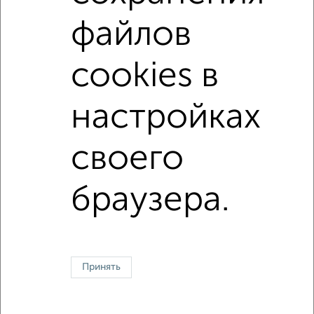
не первый этаж
не последний этаж
с балконом
файлов
с центральным отоплением
Вторичное жилье
cookies в
в панельном доме
с раздельным санузлом
площадью до 80 м²
настройках
своего
Однокомнатные
Двухкомнатные
Трехкомнатные
4‑комнатные
Квартиры студии
От застройщика
Без посредников
Вторичное жилье
В новостройке
В строящемся доме
В новом доме
браузера.
Контакты
Политика конфиденциальности
Пользовательское соглашение
Оренбург, улица Терешковой 10Б
© 2015–2026
Сайт-доска объявлений недвижимости
О проекте
Принять
Реклама на портале
Новости
Статьи
Блог
Риэлторы
Агентства
Застройщики
Ипотечный калькулятор
Консультации по недвижимости
Разместить объявление