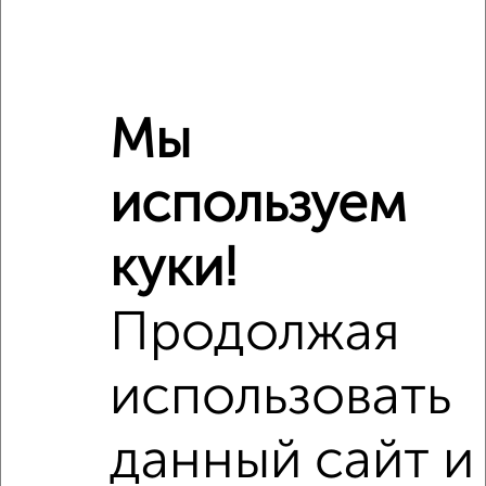
Мы
используем
Рядом, с меньшей ценой
Недалеко от с ценой ниже
куки!
Продолжая
‹
›
использовать
2
/2
данный сайт и
2-к квартира, вторичка, 75м², 10/11 этаж