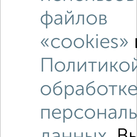
2-к квартира, вторичка, 54м², 3/9 этаж
файлов
₽
₽
5 850 000
108 400
за м²
Центральный район, Полигонная 4
Агентство, 08.08.2026
«cookies»
Политико
‹
›
обработк
2
/2
2-к квартира, вторичка, 64м², 15/17 этаж
персонал
₽
₽
6 200 000
96 900
за м²
Центральный район, мкр. Новостройки, ЖК Green House,
Комсомольская 199/1
Агентство, 07.08.2026
данных
. В