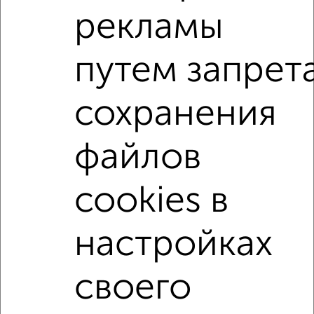
3-к квартира, строящийся дом, 78м², 4/15 этаж
рекламы
₽
₽
11 734 500
150 000
за м²
Агентство, 07.08.2026
путем запрет
3-к квартиры
сохранения
Поиск по схожим параметрам:
не первый этаж
не последний этаж
с балконом
файлов
с центральным отоплением
в строящихся домах
в новостройках
в панельном доме
cookies в
с раздельным санузлом
площадью до 100 м²
настройках
Большие квартиры
своего
Однокомнатные
Двухкомнатные
Трехкомнатные
4‑комнатные
Квартиры студии
От застройщика
Без посредников
Вторичное жилье