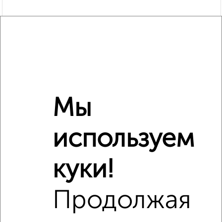
Мы
Рядом, с меньшей ценой
используем
Недалеко от с ценой ниже
куки!
Продолжая
‹
›