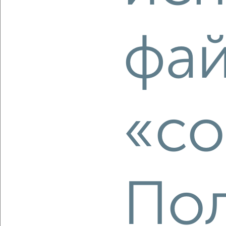
‹
›
фа
2
/2
1-к квартира, вторичка, 42м², 9/19 этаж
₽
₽
5 500 000
137 200
за м²
Дзержинский район, ЖК Европейский-2, проспект Победы
159
«co
Собственник, 07.08.2026
‹
›
Пол
2
/2