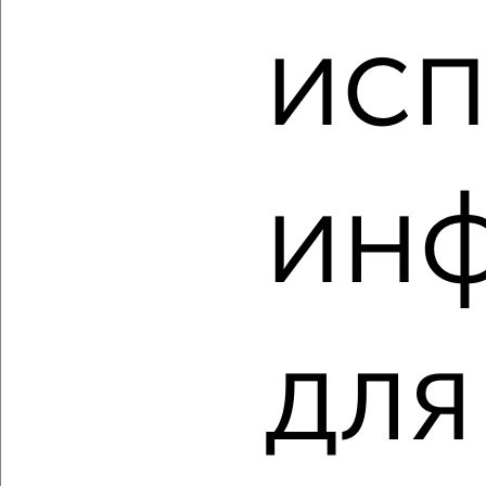
2
/2
исп
1-к квартира, вторичка, 37м², 12/14 этаж
₽
₽
4 700 000
128 500
за м²
Ленинский район, мкр. 16-й, ЖК Акварель, Северный проезд
24/1
Собственник, 07.08.2026
ин
‹
›
для
2
/2
1-к квартира, вторичка, 38м², 2/6 этаж
₽
₽
5 550 000
146 100
за м²
Ленинский район, Челюскинцев 17/4
Собственник, 07.08.2026