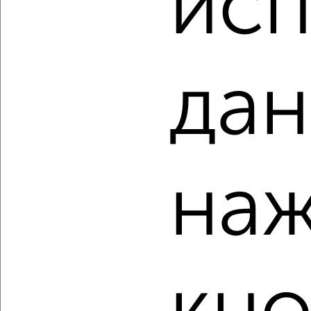
исп
Центральный район, проезд Коммунаров 20
Собственник, 08.08.2026
дан
‹
›
2
/2
наж
1-к квартира, вторичка, 43м², 11/14 этаж
₽
₽
5 500 000
128 000
за м²
Ленинский район, мкр. 19-й, Высотная 10
Собственник, 07.08.2026