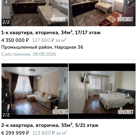
‹
›
2
/2
1-к квартира, вторичка, 34м², 17/17 этаж
₽
₽
4 350 000
127 600
за м²
Промышленный район, Народная 36
Собственник, 08.08.2026
‹
›
2
/2
2-к квартира, вторичка, 55м², 5/21 этаж
₽
₽
6 299 999
113 800
за м²