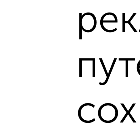
ре
‹
›
пут
2
/2
2-к квартира, вторичка, 52м², 3/3 этаж
₽
₽
4 250 000
82 100
за м²
Ленинский район, мкр. Пристанционный, ЖК Изумрудный
город, Озеленителей 34
сох
Собственник, 07.08.2026
1 / 3
2
Как купить квартиру, без посредников, от собственника,