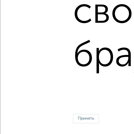
сво
Сайт работает во многих городах России.
Сколько стоит купить квартиру в Оренбурге?
Цена недвижимости: мин. от
2550000
руб. до макс.
15000000
руб.
бра
Средняя цена:
5699996
руб.
Цена за м2: от
75000
руб. до
114503
руб.
Средняя цена за м2:
105555
руб.
Площадь: от
34
м2 до
131
м2
Средняя площадь:
54
м2
Однокомнатные
Двухкомнатные
Трехкомнатные
4‑комнатные
Квартиры студии
От застройщика
Без посредников
Вторичное жилье
Принять
В новостройке
В строящемся доме
В новом доме