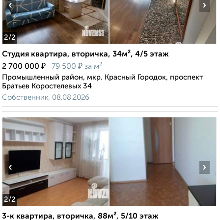
‹
›
2
/2
Студия квартира, вторичка, 34м², 4/5 этаж
₽
₽
2 700 000
79 500
за м²
Промышленный район, мкр. Красный Городок, проспект
Братьев Коростелевых 34
Собственник, 08.08.2026
‹
›
2
/2
3-к квартира, вторичка, 88м², 5/10 этаж