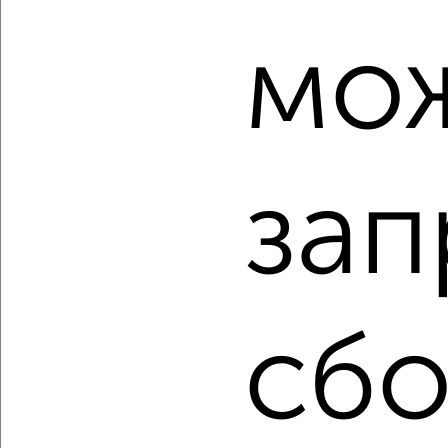
мо
‹
›
2
/2
2-к квартира, вторичка, 62м², 17/18 этаж
зап
₽
₽
7 700 000
124 200
за м²
Дзержинский район, мкр. Маршала Рокоссовского, Рощина
3
Собственник, 07.08.2026
сбо
‹
›