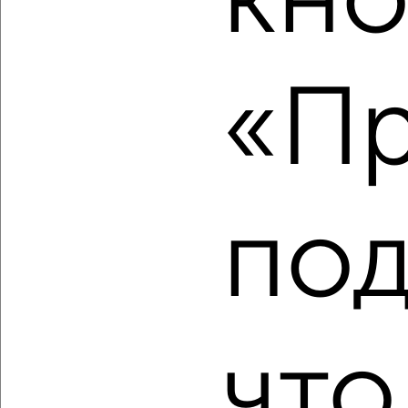
кно
‹
›
2
/2
«Пр
3-к квартира, вторичка, 66м², 7/9 этаж
₽
₽
7 350 000
111 200
за м²
Промышленный район, мкр. Малая Земля, Ноябрьская 62
Собственник, 07.08.2026
под
‹
›
2
/2
что
2-к квартира, вторичка, 59м², 9/17 этаж
₽
₽
7 500 000
128 300
за м²