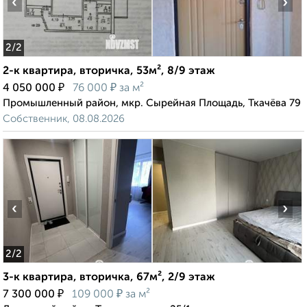
‹
›
2
/2
2-к квартира, вторичка, 53м², 8/9 этаж
₽
₽
4 050 000
76 000
за м²
Промышленный район, мкр. Сырейная Площадь, Ткачёва 79
Собственник, 08.08.2026
‹
›
2
/2
3-к квартира, вторичка, 67м², 2/9 этаж
₽
₽
7 300 000
109 000
за м²