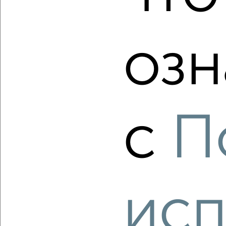
Ленинский район, мкр. 16-й, ЖК Акварель, Братьев
Хусаиновых 2
Собственник, 07.08.2026
озн
‹
›
с
П
2
/2
2-к квартира, вторичка, 55м², 9/9 этаж
₽
₽
5 699 900
103 700
за м²
Ленинский район, мкр. Форштадт, Чкалова 15/2
Собственник, 07.08.2026
исп