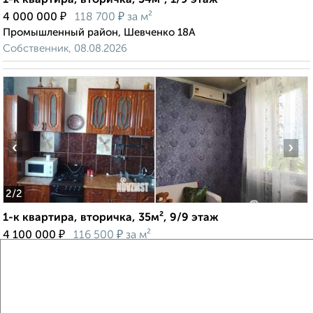
1-к квартира, вторичка, 34м², 1/9 этаж
₽
₽
4 000 000
118 700
за м²
Промышленный район, Шевченко 18А
Собственник, 08.08.2026
‹
›
2
/2
1-к квартира, вторичка, 35м², 9/9 этаж
₽
₽
4 100 000
116 500
за м²
Промышленный район, мкр. Красный Городок, проспект
Братьев Коростелевых 159
Собственник, 08.08.2026