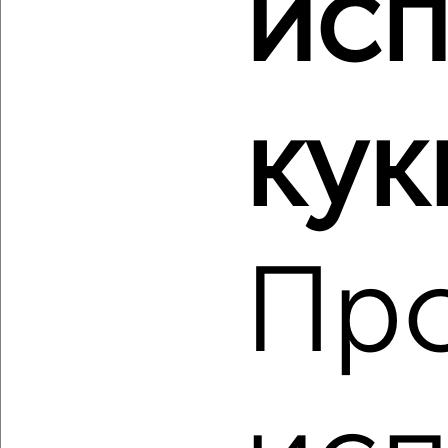
исп
‹
›
2
/2
2-к квартира, вторичка, 45м², 2/5 этаж
кук
₽
₽
2 550 000
57 200
за м²
Промышленный район, мкр. Красный Городок, Курочкина 1А
Собственник, 08.08.2026
Пр
‹
›
2
/2
3-к квартира, вторичка, 66м², 1/3 этаж
₽
₽
6 000 000
90 700
за м²