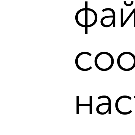
с центральным отоплением в Оренбурге на сайте
фа
Оренбург-недвижимость?
Используя удобную форму поиска с множеством
фильтров и сортировкой по параметрам, вы можете
подобрать для покупки квартиру, без посредников, от
собственника, с центральным отоплением в Оренбурге.
coo
Найденные предложения: 144 объявлений, можно
посмотреть в виде списка или на карте, с описанием,
расположением, ценой и другими подробностями.
Подберите подходящую недвижимость из предложений
от собственников, риэлторов, застройщиков и агенств
недвижимости, связаться с ними можно по телефону или
нас
написать сообщение в любом удобном для вас
мессенджере, это безопасно и бесплатно.
Для покупки квартиры доступна ипотека от крупнейших
банков России: СберБанк, ВТБ, Альфа-Банк,
Россельхозбанк, Совкомбанк, Т-Банк, Росбанк, Почта
Банк на сумму от 400 000 до 120 000 000 рублей сроком
до 30 лет.