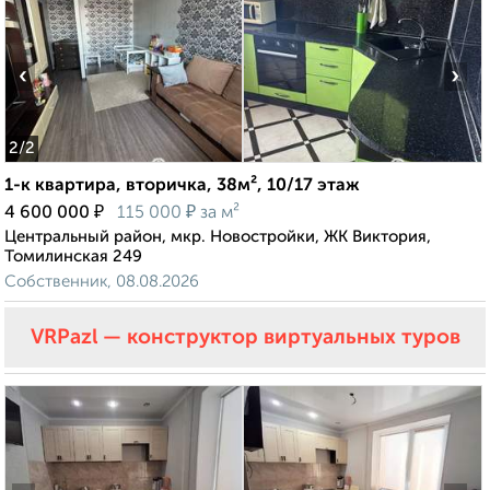
‹
›
2
/2
1-к квартира, вторичка, 38м², 10/17 этаж
₽
₽
4 600 000
115 000
за м²
Центральный район, мкр. Новостройки, ЖК Виктория,
Томилинская 249
Собственник, 08.08.2026
VRPazl — конструктор виртуальных туров