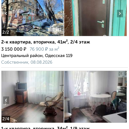
‹
›
2
/2
2-к квартира, вторичка, 41м², 2/4 этаж
₽
₽
3 150 000
76 900
за м²
Центральный район, Одесская 119
Собственник, 08.08.2026
‹
›
2
/4