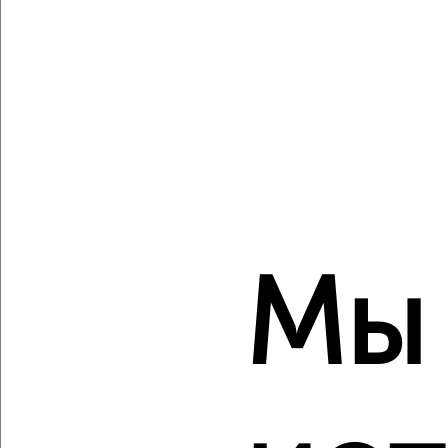
Создайте виртуальный тур по вашему
пространству с VRPazl
‹
›
2
/10
2-к квартира, вторичка, 37м², 13/17 этаж
Мы
₽
₽
4 380 000
117 200
за м²
Собственник, 08.08.2026