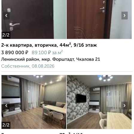
‹
›
2
/2
2-к квартира, вторичка, 44м², 9/16 этаж
₽
₽
3 890 000
89 100
за м²
Ленинский район, мкр. Форштадт, Чкалова 21
Собственник, 08.08.2026
‹
›
2
/2