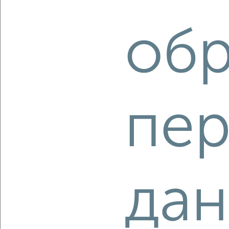
3-к квартира, вторичка, 131м², 2/5 этаж
₽
₽
15 000 000
114 800
за м²
Дзержинский район, мкр. Северный, микрорайон 70-летия
обр
ВЛКСМ 31
Собственник, 07.08.2026
пер
‹
›
2
/2
2-к квартира, вторичка, 43м², 4/4 этаж
да
₽
₽
3 980 000
92 600
за м²
Промышленный район, Братьев Башиловых 8
Собственник, 07.08.2026